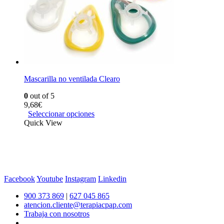
Mascarilla no ventilada Clearo
0
out of 5
9,68
€
Seleccionar opciones
Quick View
Facebook
Youtube
Instagram
Linkedin
900 373 869
|
627 045 865
atencion.cliente@terapiacpap.com
Trabaja con nosotros