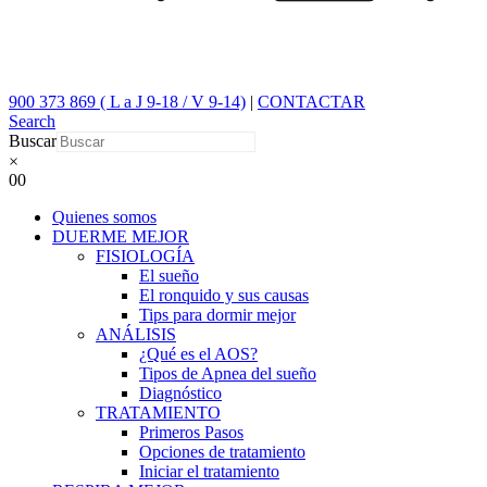
900 373 869 ( L a J 9-18 / V 9-14)
|
CONTACTAR
Search
Buscar
×
0
0
Quienes somos
DUERME MEJOR
FISIOLOGÍA
El sueño
El ronquido y sus causas
Tips para dormir mejor
ANÁLISIS
¿Qué es el AOS?
Tipos de Apnea del sueño
Diagnóstico
TRATAMIENTO
Primeros Pasos
Opciones de tratamiento
Iniciar el tratamiento