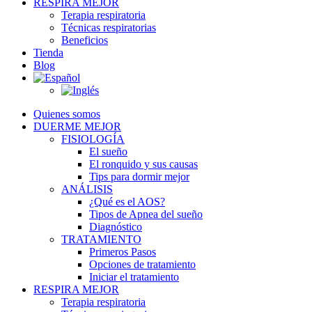
RESPIRA MEJOR
Terapia respiratoria
Técnicas respiratorias
Beneficios
Tienda
Blog
Quienes somos
DUERME MEJOR
FISIOLOGÍA
El sueño
El ronquido y sus causas
Tips para dormir mejor
ANÁLISIS
¿Qué es el AOS?
Tipos de Apnea del sueño
Diagnóstico
TRATAMIENTO
Primeros Pasos
Opciones de tratamiento
Iniciar el tratamiento
RESPIRA MEJOR
Terapia respiratoria