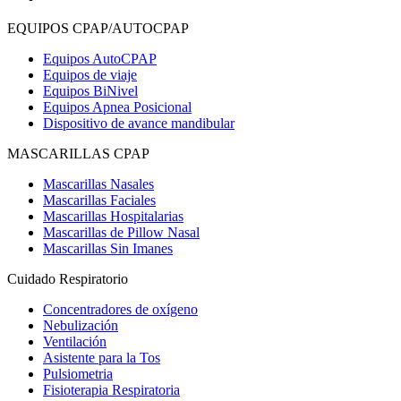
EQUIPOS CPAP/AUTOCPAP
Equipos AutoCPAP
Equipos de viaje
Equipos BiNivel
Equipos Apnea Posicional
Dispositivo de avance mandibular
MASCARILLAS CPAP
Mascarillas Nasales
Mascarillas Faciales
Mascarillas Hospitalarias
Mascarillas de Pillow Nasal
Mascarillas Sin Imanes
Cuidado Respiratorio
Concentradores de oxígeno
Nebulización
Ventilación
Asistente para la Tos
Pulsiometria
Fisioterapia Respiratoria