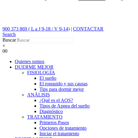
900 373 869 ( L a J 9-18 / V 9-14)
|
CONTACTAR
Search
Buscar
×
0
0
Quienes somos
DUERME MEJOR
FISIOLOGÍA
El sueño
El ronquido y sus causas
Tips para dormir mejor
ANÁLISIS
¿Qué es el AOS?
Tipos de Apnea del sueño
Diagnóstico
TRATAMIENTO
Primeros Pasos
Opciones de tratamiento
Iniciar el tratamiento