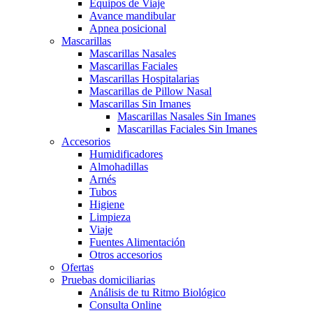
Equipos de Viaje
Avance mandibular
Apnea posicional
Mascarillas
Mascarillas Nasales
Mascarillas Faciales
Mascarillas Hospitalarias
Mascarillas de Pillow Nasal
Mascarillas Sin Imanes
Mascarillas Nasales Sin Imanes
Mascarillas Faciales Sin Imanes
Accesorios
Humidificadores
Almohadillas
Arnés
Tubos
Higiene
Limpieza
Viaje
Fuentes Alimentación
Otros accesorios
Ofertas
Pruebas domiciliarias
Análisis de tu Ritmo Biológico
Consulta Online