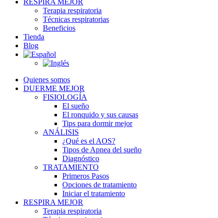
RESPIRA MEJOR
Terapia respiratoria
Técnicas respiratorias
Beneficios
Tienda
Blog
Quienes somos
DUERME MEJOR
FISIOLOGÍA
El sueño
El ronquido y sus causas
Tips para dormir mejor
ANÁLISIS
¿Qué es el AOS?
Tipos de Apnea del sueño
Diagnóstico
TRATAMIENTO
Primeros Pasos
Opciones de tratamiento
Iniciar el tratamiento
RESPIRA MEJOR
Terapia respiratoria