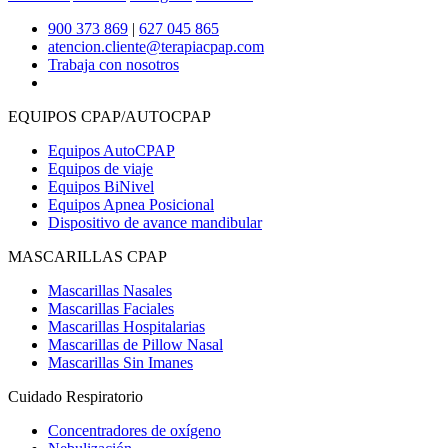
900 373 869
|
627 045 865
atencion.cliente@terapiacpap.com
Trabaja con nosotros
EQUIPOS CPAP/AUTOCPAP
Equipos AutoCPAP
Equipos de viaje
Equipos BiNivel
Equipos Apnea Posicional
Dispositivo de avance mandibular
MASCARILLAS CPAP
Mascarillas Nasales
Mascarillas Faciales
Mascarillas Hospitalarias
Mascarillas de Pillow Nasal
Mascarillas Sin Imanes
Cuidado Respiratorio
Concentradores de oxígeno