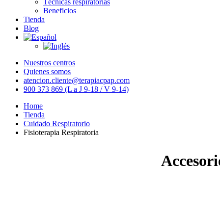
Técnicas respiratorias
Beneficios
Tienda
Blog
Nuestros centros
Quienes somos
atencion.cliente@terapiacpap.com
900 373 869 (L a J 9-18 / V 9-14)
Home
Tienda
Cuidado Respiratorio
Fisioterapia Respiratoria
Accesori