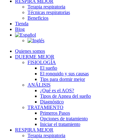
RESPIRA MEJOR
Terapia respiratoria
Técnicas respiratorias
Beneficios
Tienda
Blog
Quienes somos
DUERME MEJOR
FISIOLOGÍA
El sueño
El ronquido y sus causas
Tips para dormir mejor
ANÁLISIS
¿Qué es el AOS?
Tipos de Apnea del sueño
Diagnóstico
TRATAMIENTO
Primeros Pasos
Opciones de tratamiento
Iniciar el tratamiento
RESPIRA MEJOR
Terapia respiratoria