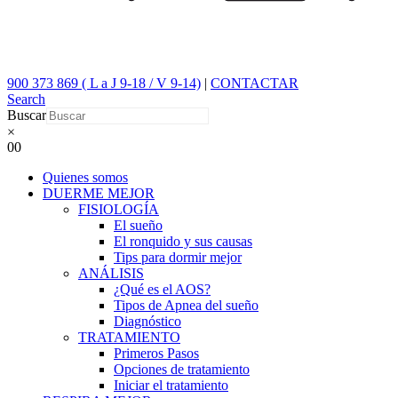
900 373 869 ( L a J 9-18 / V 9-14)
|
CONTACTAR
Search
Buscar
×
0
0
Quienes somos
DUERME MEJOR
FISIOLOGÍA
El sueño
El ronquido y sus causas
Tips para dormir mejor
ANÁLISIS
¿Qué es el AOS?
Tipos de Apnea del sueño
Diagnóstico
TRATAMIENTO
Primeros Pasos
Opciones de tratamiento
Iniciar el tratamiento