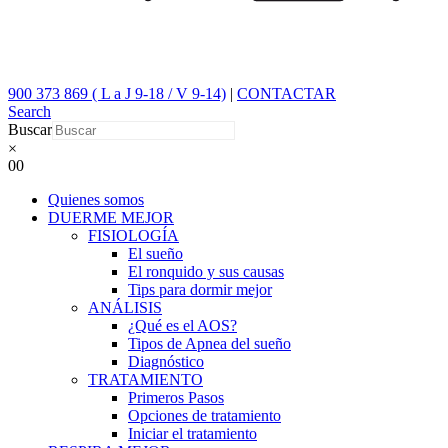
900 373 869 ( L a J 9-18 / V 9-14)
|
CONTACTAR
Search
Buscar
×
0
0
Quienes somos
DUERME MEJOR
FISIOLOGÍA
El sueño
El ronquido y sus causas
Tips para dormir mejor
ANÁLISIS
¿Qué es el AOS?
Tipos de Apnea del sueño
Diagnóstico
TRATAMIENTO
Primeros Pasos
Opciones de tratamiento
Iniciar el tratamiento