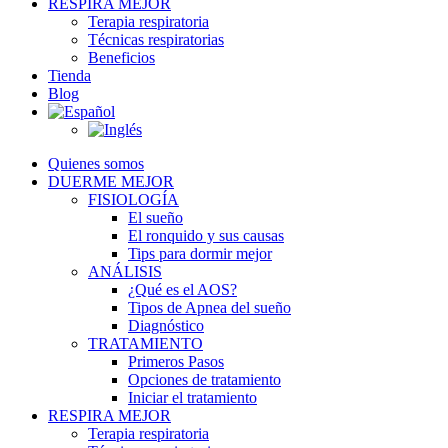
RESPIRA MEJOR
Terapia respiratoria
Técnicas respiratorias
Beneficios
Tienda
Blog
Quienes somos
DUERME MEJOR
FISIOLOGÍA
El sueño
El ronquido y sus causas
Tips para dormir mejor
ANÁLISIS
¿Qué es el AOS?
Tipos de Apnea del sueño
Diagnóstico
TRATAMIENTO
Primeros Pasos
Opciones de tratamiento
Iniciar el tratamiento
RESPIRA MEJOR
Terapia respiratoria