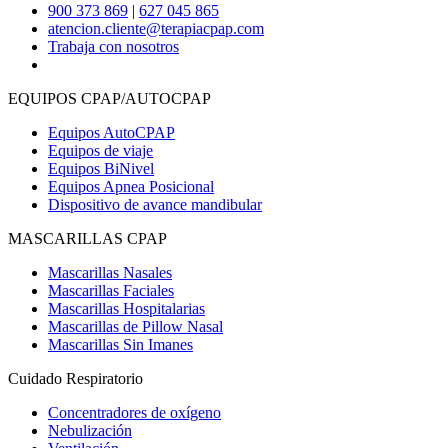
900 373 869
|
627 045 865
atencion.cliente@terapiacpap.com
Trabaja con nosotros
EQUIPOS CPAP/AUTOCPAP
Equipos AutoCPAP
Equipos de viaje
Equipos BiNivel
Equipos Apnea Posicional
Dispositivo de avance mandibular
MASCARILLAS CPAP
Mascarillas Nasales
Mascarillas Faciales
Mascarillas Hospitalarias
Mascarillas de Pillow Nasal
Mascarillas Sin Imanes
Cuidado Respiratorio
Concentradores de oxígeno
Nebulización