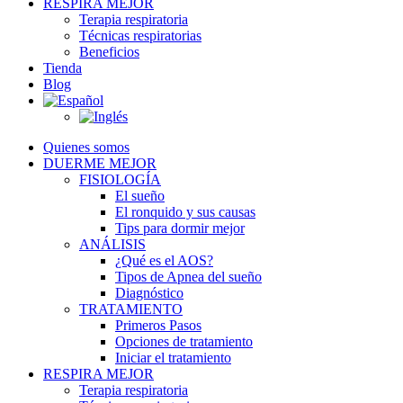
RESPIRA MEJOR
Terapia respiratoria
Técnicas respiratorias
Beneficios
Tienda
Blog
Quienes somos
DUERME MEJOR
FISIOLOGÍA
El sueño
El ronquido y sus causas
Tips para dormir mejor
ANÁLISIS
¿Qué es el AOS?
Tipos de Apnea del sueño
Diagnóstico
TRATAMIENTO
Primeros Pasos
Opciones de tratamiento
Iniciar el tratamiento
RESPIRA MEJOR
Terapia respiratoria