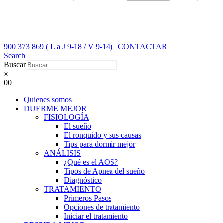
900 373 869 ( L a J 9-18 / V 9-14)
|
CONTACTAR
Search
Buscar
×
0
0
Quienes somos
DUERME MEJOR
FISIOLOGÍA
El sueño
El ronquido y sus causas
Tips para dormir mejor
ANÁLISIS
¿Qué es el AOS?
Tipos de Apnea del sueño
Diagnóstico
TRATAMIENTO
Primeros Pasos
Opciones de tratamiento
Iniciar el tratamiento