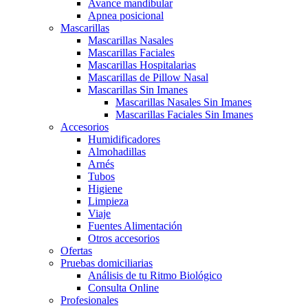
Avance mandibular
Apnea posicional
Mascarillas
Mascarillas Nasales
Mascarillas Faciales
Mascarillas Hospitalarias
Mascarillas de Pillow Nasal
Mascarillas Sin Imanes
Mascarillas Nasales Sin Imanes
Mascarillas Faciales Sin Imanes
Accesorios
Humidificadores
Almohadillas
Arnés
Tubos
Higiene
Limpieza
Viaje
Fuentes Alimentación
Otros accesorios
Ofertas
Pruebas domiciliarias
Análisis de tu Ritmo Biológico
Consulta Online
Profesionales