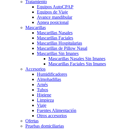
Tratamiento
Equipos AutoCPAP
Equipos de Viaje
Avance mandibular
Apnea posicional
Mascarillas
Mascarillas Nasales
Mascarillas Faciales
Mascarillas Hospitalarias
Mascarillas de Pillow Nasal
Mascarillas Sin Imanes
Mascarillas Nasales Sin Imanes
Mascarillas Faciales Sin Imanes
Accesorios
Humidificadores
Almohadillas
Arnés
Tubos
Higiene
Limpieza
Viaje
Fuentes Alimentación
Otros accesorios
Ofertas
Pruebas domiciliarias