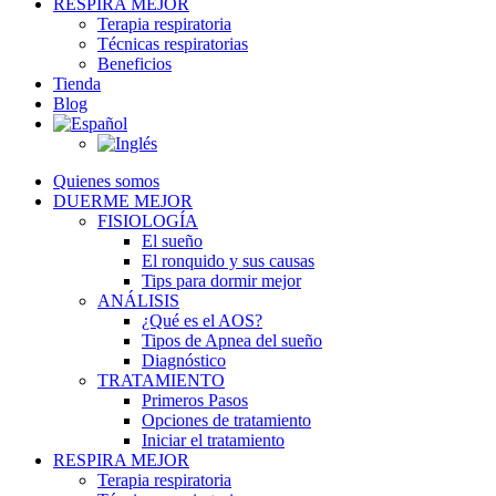
RESPIRA MEJOR
Terapia respiratoria
Técnicas respiratorias
Beneficios
Tienda
Blog
Quienes somos
DUERME MEJOR
FISIOLOGÍA
El sueño
El ronquido y sus causas
Tips para dormir mejor
ANÁLISIS
¿Qué es el AOS?
Tipos de Apnea del sueño
Diagnóstico
TRATAMIENTO
Primeros Pasos
Opciones de tratamiento
Iniciar el tratamiento
RESPIRA MEJOR
Terapia respiratoria