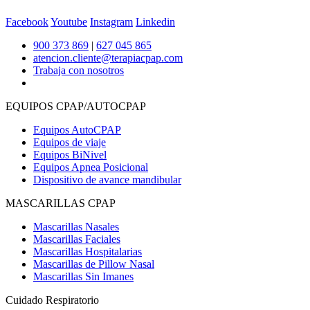
Facebook
Youtube
Instagram
Linkedin
900 373 869
|
627 045 865
atencion.cliente@terapiacpap.com
Trabaja con nosotros
EQUIPOS CPAP/AUTOCPAP
Equipos AutoCPAP
Equipos de viaje
Equipos BiNivel
Equipos Apnea Posicional
Dispositivo de avance mandibular
MASCARILLAS CPAP
Mascarillas Nasales
Mascarillas Faciales
Mascarillas Hospitalarias
Mascarillas de Pillow Nasal
Mascarillas Sin Imanes
Cuidado Respiratorio