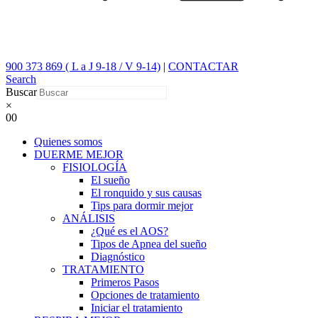
900 373 869 ( L a J 9-18 / V 9-14)
|
CONTACTAR
Search
Buscar
×
0
0
Quienes somos
DUERME MEJOR
FISIOLOGÍA
El sueño
El ronquido y sus causas
Tips para dormir mejor
ANÁLISIS
¿Qué es el AOS?
Tipos de Apnea del sueño
Diagnóstico
TRATAMIENTO
Primeros Pasos
Opciones de tratamiento
Iniciar el tratamiento