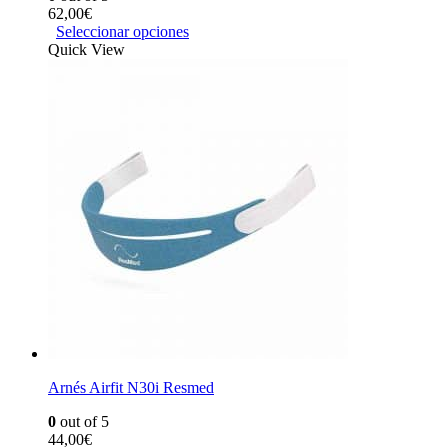
62,00
€
Seleccionar opciones
Quick View
Arnés Airfit N30i Resmed
0
out of 5
44,00
€