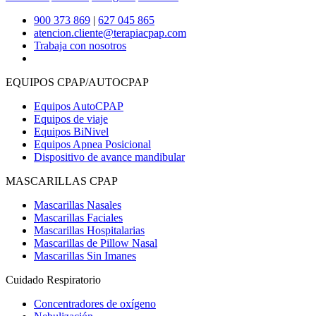
900 373 869
|
627 045 865
atencion.cliente@terapiacpap.com
Trabaja con nosotros
EQUIPOS CPAP/AUTOCPAP
Equipos AutoCPAP
Equipos de viaje
Equipos BiNivel
Equipos Apnea Posicional
Dispositivo de avance mandibular
MASCARILLAS CPAP
Mascarillas Nasales
Mascarillas Faciales
Mascarillas Hospitalarias
Mascarillas de Pillow Nasal
Mascarillas Sin Imanes
Cuidado Respiratorio
Concentradores de oxígeno