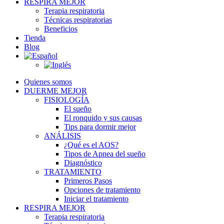
RESPIRA MEJOR
Terapia respiratoria
Técnicas respiratorias
Beneficios
Tienda
Blog
Quienes somos
DUERME MEJOR
FISIOLOGÍA
El sueño
El ronquido y sus causas
Tips para dormir mejor
ANÁLISIS
¿Qué es el AOS?
Tipos de Apnea del sueño
Diagnóstico
TRATAMIENTO
Primeros Pasos
Opciones de tratamiento
Iniciar el tratamiento
RESPIRA MEJOR
Terapia respiratoria