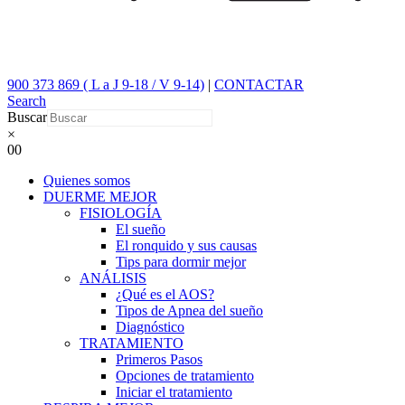
900 373 869 ( L a J 9-18 / V 9-14)
|
CONTACTAR
Search
Buscar
×
0
0
Quienes somos
DUERME MEJOR
FISIOLOGÍA
El sueño
El ronquido y sus causas
Tips para dormir mejor
ANÁLISIS
¿Qué es el AOS?
Tipos de Apnea del sueño
Diagnóstico
TRATAMIENTO
Primeros Pasos
Opciones de tratamiento
Iniciar el tratamiento