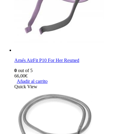
Arnés AirFit P10 For Her Resmed
0
out of 5
66,00
€
Añadir al carrito
Quick View