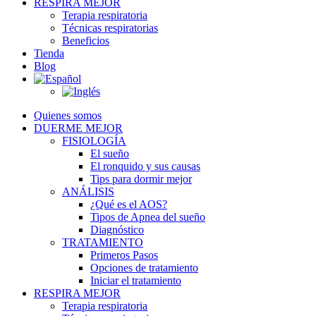
RESPIRA MEJOR
Terapia respiratoria
Técnicas respiratorias
Beneficios
Tienda
Blog
Quienes somos
DUERME MEJOR
FISIOLOGÍA
El sueño
El ronquido y sus causas
Tips para dormir mejor
ANÁLISIS
¿Qué es el AOS?
Tipos de Apnea del sueño
Diagnóstico
TRATAMIENTO
Primeros Pasos
Opciones de tratamiento
Iniciar el tratamiento
RESPIRA MEJOR
Terapia respiratoria