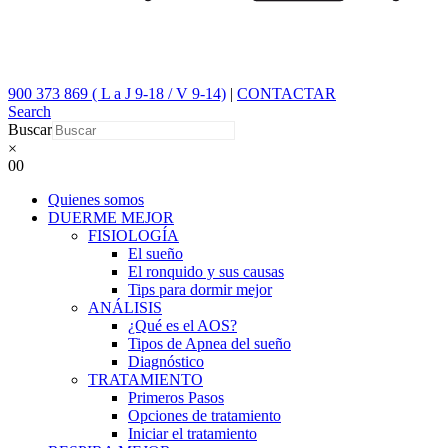
900 373 869 ( L a J 9-18 / V 9-14)
|
CONTACTAR
Search
Buscar
×
0
0
Quienes somos
DUERME MEJOR
FISIOLOGÍA
El sueño
El ronquido y sus causas
Tips para dormir mejor
ANÁLISIS
¿Qué es el AOS?
Tipos de Apnea del sueño
Diagnóstico
TRATAMIENTO
Primeros Pasos
Opciones de tratamiento
Iniciar el tratamiento