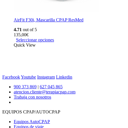
AirFit F30i, Mascarilla CPAP ResMed
4.71
out of 5
135,00
€
Seleccionar opciones
Quick View
Facebook
Youtube
Instagram
Linkedin
900 373 869
|
627 045 865
atencion.cliente@terapiacpap.com
Trabaja con nosotros
EQUIPOS CPAP/AUTOCPAP
Equipos AutoCPAP
Equipos de viaje