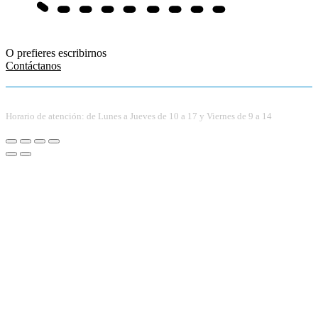
O prefieres escribirnos
Contáctanos
Horario de atención: de Lunes a Jueves de 10 a 17 y Viernes de 9 a 14