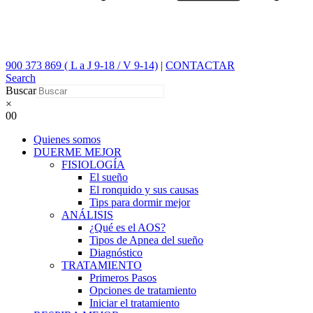
900 373 869 ( L a J 9-18 / V 9-14)
|
CONTACTAR
Search
Buscar
×
0
0
Quienes somos
DUERME MEJOR
FISIOLOGÍA
El sueño
El ronquido y sus causas
Tips para dormir mejor
ANÁLISIS
¿Qué es el AOS?
Tipos de Apnea del sueño
Diagnóstico
TRATAMIENTO
Primeros Pasos
Opciones de tratamiento
Iniciar el tratamiento