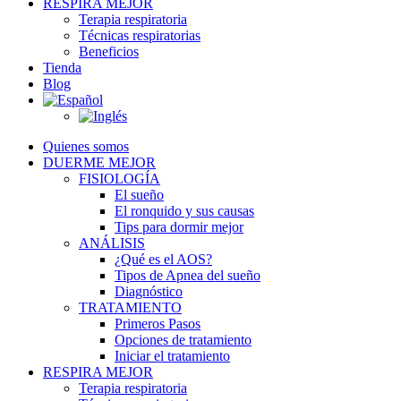
RESPIRA MEJOR
Terapia respiratoria
Técnicas respiratorias
Beneficios
Tienda
Blog
Quienes somos
DUERME MEJOR
FISIOLOGÍA
El sueño
El ronquido y sus causas
Tips para dormir mejor
ANÁLISIS
¿Qué es el AOS?
Tipos de Apnea del sueño
Diagnóstico
TRATAMIENTO
Primeros Pasos
Opciones de tratamiento
Iniciar el tratamiento
RESPIRA MEJOR
Terapia respiratoria