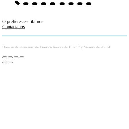
O prefieres escribirnos
Contáctanos
Horario de atención: de Lunes a Jueves de 10 a 17 y Viernes de 9 a 14