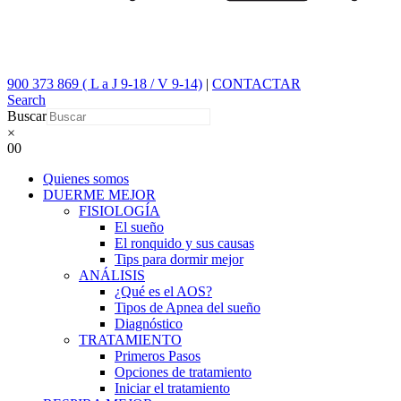
900 373 869 ( L a J 9-18 / V 9-14)
|
CONTACTAR
Search
Buscar
×
0
0
Quienes somos
DUERME MEJOR
FISIOLOGÍA
El sueño
El ronquido y sus causas
Tips para dormir mejor
ANÁLISIS
¿Qué es el AOS?
Tipos de Apnea del sueño
Diagnóstico
TRATAMIENTO
Primeros Pasos
Opciones de tratamiento
Iniciar el tratamiento