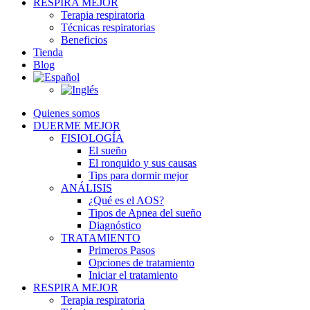
RESPIRA MEJOR
Terapia respiratoria
Técnicas respiratorias
Beneficios
Tienda
Blog
Quienes somos
DUERME MEJOR
FISIOLOGÍA
El sueño
El ronquido y sus causas
Tips para dormir mejor
ANÁLISIS
¿Qué es el AOS?
Tipos de Apnea del sueño
Diagnóstico
TRATAMIENTO
Primeros Pasos
Opciones de tratamiento
Iniciar el tratamiento
RESPIRA MEJOR
Terapia respiratoria