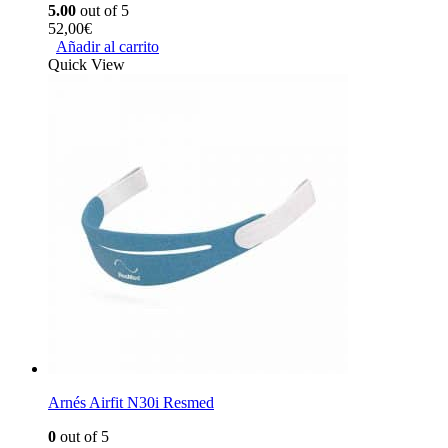
5.00
out of 5
52,00
€
Añadir al carrito
Quick View
Arnés Airfit N30i Resmed
0
out of 5