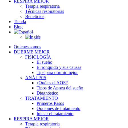
RESPIRA MEJOR
Terapia respiratoria
Técnicas respiratorias
Beneficios
Tienda
Blog
Quienes somos
DUERME MEJOR
FISIOLOGÍA
El sueño
El ronquido y sus causas
Tips para dormir mejor
ANÁLISIS
¿Qué es el AOS?
Tipos de Apnea del sueño
Diagnóstico
TRATAMIENTO
Primeros Pasos
Opciones de tratamiento
Iniciar el tratamiento
RESPIRA MEJOR
Terapia respiratoria