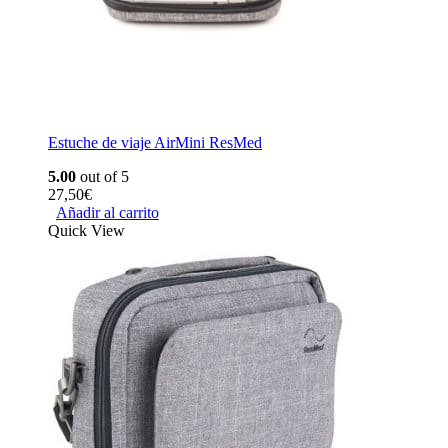
Estuche de viaje AirMini ResMed
5.00
out of 5
27,50
€
Añadir al carrito
Quick View