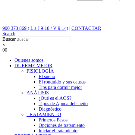
900 373 869 ( L a J 9-18 / V 9-14)
|
CONTACTAR
Search
Buscar
×
0
0
Quienes somos
DUERME MEJOR
FISIOLOGÍA
El sueño
El ronquido y sus causas
Tips para dormir mejor
ANÁLISIS
¿Qué es el AOS?
Tipos de Apnea del sueño
Diagnóstico
TRATAMIENTO
Primeros Pasos
Opciones de tratamiento
Iniciar el tratamiento