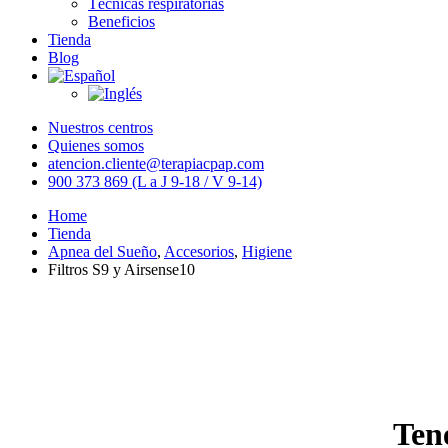
Técnicas respiratorias
Beneficios
Tienda
Blog
Nuestros centros
Quienes somos
atencion.cliente@terapiacpap.com
900 373 869 (L a J 9-18 / V 9-14)
Home
Tienda
Apnea del Sueño
,
Accesorios
,
Higiene
Filtros S9 y Airsense10
Ten