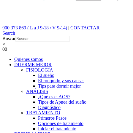
900 373 869 ( L a J 9-18 / V 9-14)
|
CONTACTAR
Search
Buscar
×
0
0
Quienes somos
DUERME MEJOR
FISIOLOGÍA
El sueño
El ronquido y sus causas
Tips para dormir mejor
ANÁLISIS
¿Qué es el AOS?
Tipos de Apnea del sueño
Diagnóstico
TRATAMIENTO
Primeros Pasos
Opciones de tratamiento
Iniciar el tratamiento