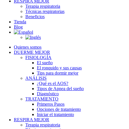
RESPIRA MEJOR
Terapia respiratoria
Técnicas respiratorias
Beneficios
Tienda
Blog
Quienes somos
DUERME MEJOR
FISIOLOGÍA
El sueño
El ronquido y sus causas
Tips para dormir mejor
ANÁLISIS
¿Qué es el AOS?
Tipos de Apnea del sueño
Diagnóstico
TRATAMIENTO
Primeros Pasos
Opciones de tratamiento
Iniciar el tratamiento
RESPIRA MEJOR
Terapia respiratoria