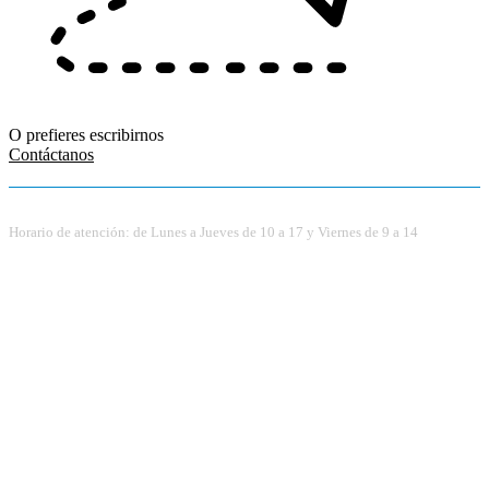
O prefieres escribirnos
Contáctanos
Horario de atención: de Lunes a Jueves de 10 a 17 y Viernes de 9 a 14