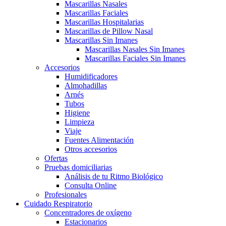
Mascarillas Nasales
Mascarillas Faciales
Mascarillas Hospitalarias
Mascarillas de Pillow Nasal
Mascarillas Sin Imanes
Mascarillas Nasales Sin Imanes
Mascarillas Faciales Sin Imanes
Accesorios
Humidificadores
Almohadillas
Arnés
Tubos
Higiene
Limpieza
Viaje
Fuentes Alimentación
Otros accesorios
Ofertas
Pruebas domiciliarias
Análisis de tu Ritmo Biológico
Consulta Online
Profesionales
Cuidado Respiratorio
Concentradores de oxígeno
Estacionarios