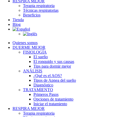
RESPIRA MEJOR
Terapia respiratoria
Técnicas respiratorias
Beneficios
Tienda
Blog
Quienes somos
DUERME MEJOR
FISIOLOGÍA
El sueño
El ronquido y sus causas
Tips para dormir mejor
ANÁLISIS
¿Qué es el AOS?
Tipos de Apnea del sueño
Diagnóstico
TRATAMIENTO
Primeros Pasos
Opciones de tratamiento
Iniciar el tratamiento
RESPIRA MEJOR
Terapia respiratoria