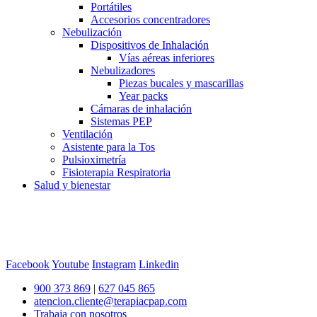
Portátiles
Accesorios concentradores
Nebulización
Dispositivos de Inhalación
Vías aéreas inferiores
Nebulizadores
Piezas bucales y mascarillas
Year packs
Cámaras de inhalación
Sistemas PEP
Ventilación
Asistente para la Tos
Pulsioximetría
Fisioterapia Respiratoria
Salud y bienestar
Facebook
Youtube
Instagram
Linkedin
900 373 869
|
627 045 865
atencion.cliente@terapiacpap.com
Trabaja con nosotros