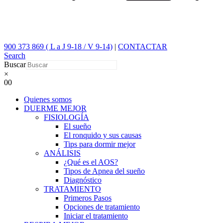
900 373 869 ( L a J 9-18 / V 9-14)
|
CONTACTAR
Search
Buscar
×
0
0
Quienes somos
DUERME MEJOR
FISIOLOGÍA
El sueño
El ronquido y sus causas
Tips para dormir mejor
ANÁLISIS
¿Qué es el AOS?
Tipos de Apnea del sueño
Diagnóstico
TRATAMIENTO
Primeros Pasos
Opciones de tratamiento
Iniciar el tratamiento