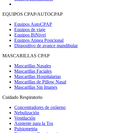
EQUIPOS CPAP/AUTOCPAP
Equipos AutoCPAP
Equipos de viaje
Equipos BiNivel
Equipos Apnea Posicional
Dispositivo de avance mandibular
MASCARILLAS CPAP
Mascarillas Nasales
Mascarillas Faciales
Mascarillas Hospitalarias
Mascarillas de Pillow Nasal
Mascarillas Sin Imanes
Cuidado Respiratorio
Concentradores de oxígeno
Nebulización
Ventilación
Asistente para la Tos
Pulsiometria