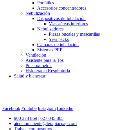
Portátiles
Accesorios concentradores
Nebulización
Dispositivos de Inhalación
Vías aéreas inferiores
Nebulizadores
Piezas bucales y mascarillas
Year packs
Cámaras de inhalación
Sistemas PEP
Ventilación
Asistente para la Tos
Pulsioximetría
Fisioterapia Respiratoria
Salud y bienestar
Facebook
Youtube
Instagram
Linkedin
900 373 869
|
627 045 865
atencion.cliente@terapiacpap.com
Trabaja con nosotros