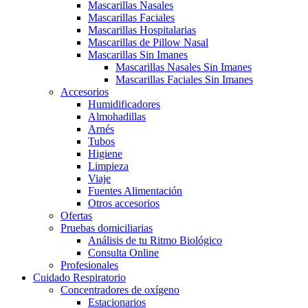
Mascarillas Nasales
Mascarillas Faciales
Mascarillas Hospitalarias
Mascarillas de Pillow Nasal
Mascarillas Sin Imanes
Mascarillas Nasales Sin Imanes
Mascarillas Faciales Sin Imanes
Accesorios
Humidificadores
Almohadillas
Arnés
Tubos
Higiene
Limpieza
Viaje
Fuentes Alimentación
Otros accesorios
Ofertas
Pruebas domiciliarias
Análisis de tu Ritmo Biológico
Consulta Online
Profesionales
Cuidado Respiratorio
Concentradores de oxígeno
Estacionarios