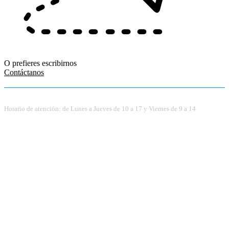
O prefieres escribirnos
Contáctanos
Horario de atención: de Lunes a Jueves de 10 a 17 y Viernes de 9 a 14