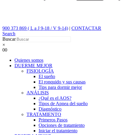
900 373 869 ( L a J 9-18 / V 9-14)
|
CONTACTAR
Search
Buscar
×
0
0
Quienes somos
DUERME MEJOR
FISIOLOGÍA
El sueño
El ronquido y sus causas
Tips para dormir mejor
ANÁLISIS
¿Qué es el AOS?
Tipos de Apnea del sueño
Diagnóstico
TRATAMIENTO
Primeros Pasos
Opciones de tratamiento
Iniciar el tratamiento