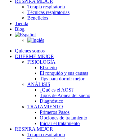
RESPIRA MEJOR
Terapia respiratoria
Técnicas respiratorias
Beneficios
Tienda
Blog
Quienes somos
DUERME MEJOR
FISIOLOGÍA
El sueño
El ronquido y sus causas
Tips para dormir mejor
ANÁLISIS
¿Qué es el AOS?
Tipos de Apnea del sueño
Diagnóstico
TRATAMIENTO
Primeros Pasos
Opciones de tratamiento
Iniciar el tratamiento
RESPIRA MEJOR
Terapia respiratoria