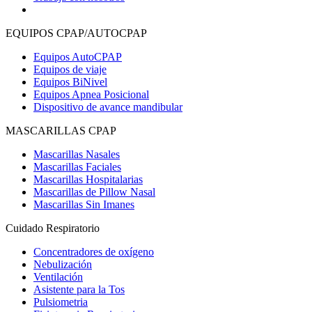
EQUIPOS CPAP/AUTOCPAP
Equipos AutoCPAP
Equipos de viaje
Equipos BiNivel
Equipos Apnea Posicional
Dispositivo de avance mandibular
MASCARILLAS CPAP
Mascarillas Nasales
Mascarillas Faciales
Mascarillas Hospitalarias
Mascarillas de Pillow Nasal
Mascarillas Sin Imanes
Cuidado Respiratorio
Concentradores de oxígeno
Nebulización
Ventilación
Asistente para la Tos
Pulsiometria