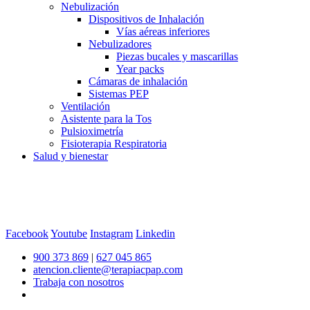
Nebulización
Dispositivos de Inhalación
Vías aéreas inferiores
Nebulizadores
Piezas bucales y mascarillas
Year packs
Cámaras de inhalación
Sistemas PEP
Ventilación
Asistente para la Tos
Pulsioximetría
Fisioterapia Respiratoria
Salud y bienestar
Facebook
Youtube
Instagram
Linkedin
900 373 869
|
627 045 865
atencion.cliente@terapiacpap.com
Trabaja con nosotros