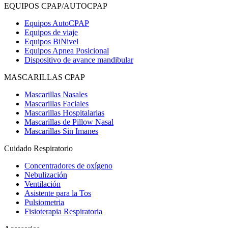
EQUIPOS CPAP/AUTOCPAP
Equipos AutoCPAP
Equipos de viaje
Equipos BiNivel
Equipos Apnea Posicional
Dispositivo de avance mandibular
MASCARILLAS CPAP
Mascarillas Nasales
Mascarillas Faciales
Mascarillas Hospitalarias
Mascarillas de Pillow Nasal
Mascarillas Sin Imanes
Cuidado Respiratorio
Concentradores de oxígeno
Nebulización
Ventilación
Asistente para la Tos
Pulsiometria
Fisioterapia Respiratoria