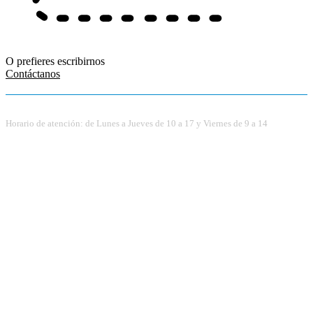
O prefieres escribirnos
Contáctanos
Horario de atención: de Lunes a Jueves de 10 a 17 y Viernes de 9 a 14