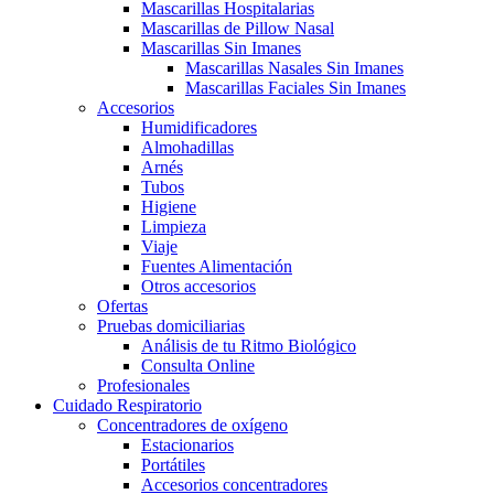
Mascarillas Hospitalarias
Mascarillas de Pillow Nasal
Mascarillas Sin Imanes
Mascarillas Nasales Sin Imanes
Mascarillas Faciales Sin Imanes
Accesorios
Humidificadores
Almohadillas
Arnés
Tubos
Higiene
Limpieza
Viaje
Fuentes Alimentación
Otros accesorios
Ofertas
Pruebas domiciliarias
Análisis de tu Ritmo Biológico
Consulta Online
Profesionales
Cuidado Respiratorio
Concentradores de oxígeno
Estacionarios
Portátiles
Accesorios concentradores