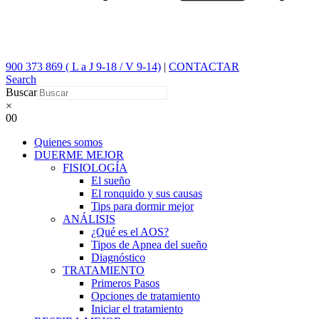
900 373 869 ( L a J 9-18 / V 9-14)
|
CONTACTAR
Search
Buscar
×
0
0
Quienes somos
DUERME MEJOR
FISIOLOGÍA
El sueño
El ronquido y sus causas
Tips para dormir mejor
ANÁLISIS
¿Qué es el AOS?
Tipos de Apnea del sueño
Diagnóstico
TRATAMIENTO
Primeros Pasos
Opciones de tratamiento
Iniciar el tratamiento