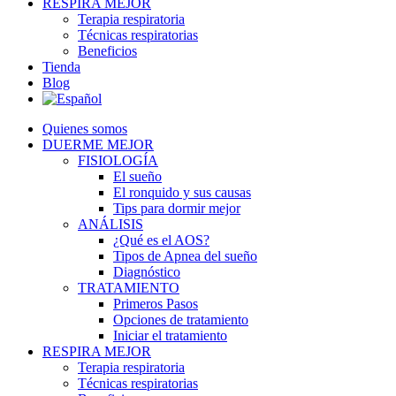
RESPIRA MEJOR
Terapia respiratoria
Técnicas respiratorias
Beneficios
Tienda
Blog
Quienes somos
DUERME MEJOR
FISIOLOGÍA
El sueño
El ronquido y sus causas
Tips para dormir mejor
ANÁLISIS
¿Qué es el AOS?
Tipos de Apnea del sueño
Diagnóstico
TRATAMIENTO
Primeros Pasos
Opciones de tratamiento
Iniciar el tratamiento
RESPIRA MEJOR
Terapia respiratoria
Técnicas respiratorias