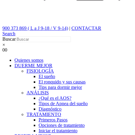
900 373 869 ( L a J 9-18 / V 9-14)
|
CONTACTAR
Search
Buscar
×
0
0
Quienes somos
DUERME MEJOR
FISIOLOGÍA
El sueño
El ronquido y sus causas
Tips para dormir mejor
ANÁLISIS
¿Qué es el AOS?
Tipos de Apnea del sueño
Diagnóstico
TRATAMIENTO
Primeros Pasos
Opciones de tratamiento
Iniciar el tratamiento