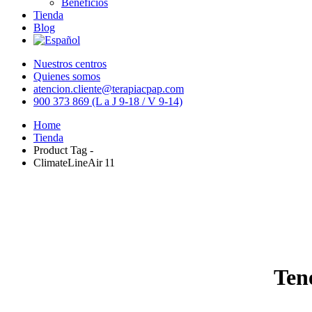
Beneficios
Tienda
Blog
Nuestros centros
Quienes somos
atencion.cliente@terapiacpap.com
900 373 869 (L a J 9-18 / V 9-14)
Home
Tienda
Product Tag -
ClimateLineAir 11
Ten