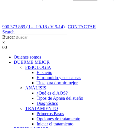
900 373 869 ( L a J 9-18 / V 9-14)
|
CONTACTAR
Search
Buscar
×
0
0
Quienes somos
DUERME MEJOR
FISIOLOGÍA
El sueño
El ronquido y sus causas
Tips para dormir mejor
ANÁLISIS
¿Qué es el AOS?
Tipos de Apnea del sueño
Diagnóstico
TRATAMIENTO
Primeros Pasos
Opciones de tratamiento
Iniciar el tratamiento