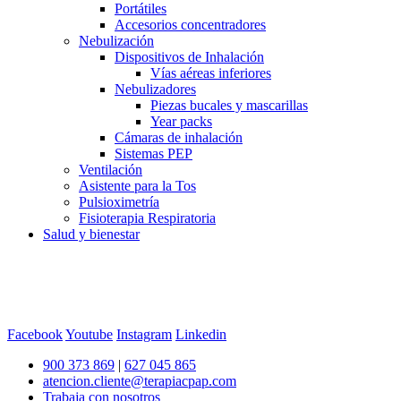
Portátiles
Accesorios concentradores
Nebulización
Dispositivos de Inhalación
Vías aéreas inferiores
Nebulizadores
Piezas bucales y mascarillas
Year packs
Cámaras de inhalación
Sistemas PEP
Ventilación
Asistente para la Tos
Pulsioximetría
Fisioterapia Respiratoria
Salud y bienestar
Facebook
Youtube
Instagram
Linkedin
900 373 869
|
627 045 865
atencion.cliente@terapiacpap.com
Trabaja con nosotros