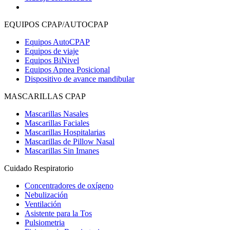
EQUIPOS CPAP/AUTOCPAP
Equipos AutoCPAP
Equipos de viaje
Equipos BiNivel
Equipos Apnea Posicional
Dispositivo de avance mandibular
MASCARILLAS CPAP
Mascarillas Nasales
Mascarillas Faciales
Mascarillas Hospitalarias
Mascarillas de Pillow Nasal
Mascarillas Sin Imanes
Cuidado Respiratorio
Concentradores de oxígeno
Nebulización
Ventilación
Asistente para la Tos
Pulsiometria