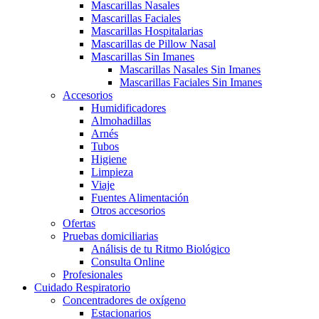
Mascarillas Nasales
Mascarillas Faciales
Mascarillas Hospitalarias
Mascarillas de Pillow Nasal
Mascarillas Sin Imanes
Mascarillas Nasales Sin Imanes
Mascarillas Faciales Sin Imanes
Accesorios
Humidificadores
Almohadillas
Arnés
Tubos
Higiene
Limpieza
Viaje
Fuentes Alimentación
Otros accesorios
Ofertas
Pruebas domiciliarias
Análisis de tu Ritmo Biológico
Consulta Online
Profesionales
Cuidado Respiratorio
Concentradores de oxígeno
Estacionarios