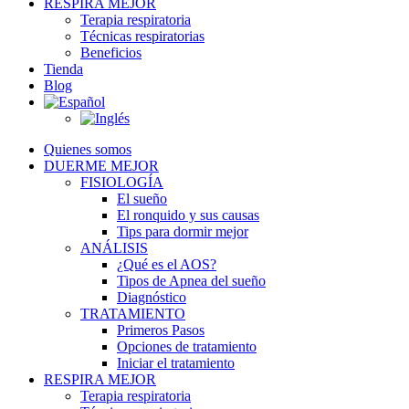
RESPIRA MEJOR
Terapia respiratoria
Técnicas respiratorias
Beneficios
Tienda
Blog
Quienes somos
DUERME MEJOR
FISIOLOGÍA
El sueño
El ronquido y sus causas
Tips para dormir mejor
ANÁLISIS
¿Qué es el AOS?
Tipos de Apnea del sueño
Diagnóstico
TRATAMIENTO
Primeros Pasos
Opciones de tratamiento
Iniciar el tratamiento
RESPIRA MEJOR
Terapia respiratoria