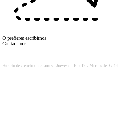
O prefieres escribirnos
Contáctanos
Horario de atención: de Lunes a Jueves de 10 a 17 y Viernes de 9 a 14