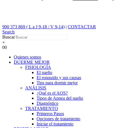
900 373 869 ( L a J 9-18 / V 9-14)
|
CONTACTAR
Search
Buscar
×
0
0
Quienes somos
DUERME MEJOR
FISIOLOGÍA
El sueño
El ronquido y sus causas
Tips para dormir mejor
ANÁLISIS
¿Qué es el AOS?
Tipos de Apnea del sueño
Diagnóstico
TRATAMIENTO
Primeros Pasos
Opciones de tratamiento
Iniciar el tratamiento