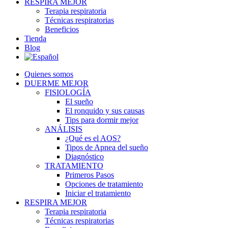
RESPIRA MEJOR
Terapia respiratoria
Técnicas respiratorias
Beneficios
Tienda
Blog
Quienes somos
DUERME MEJOR
FISIOLOGÍA
El sueño
El ronquido y sus causas
Tips para dormir mejor
ANÁLISIS
¿Qué es el AOS?
Tipos de Apnea del sueño
Diagnóstico
TRATAMIENTO
Primeros Pasos
Opciones de tratamiento
Iniciar el tratamiento
RESPIRA MEJOR
Terapia respiratoria
Técnicas respiratorias