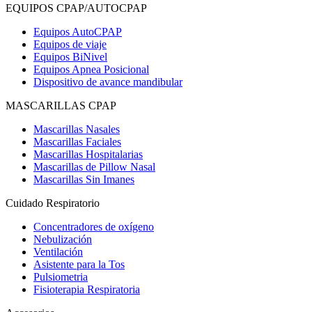
EQUIPOS CPAP/AUTOCPAP
Equipos AutoCPAP
Equipos de viaje
Equipos BiNivel
Equipos Apnea Posicional
Dispositivo de avance mandibular
MASCARILLAS CPAP
Mascarillas Nasales
Mascarillas Faciales
Mascarillas Hospitalarias
Mascarillas de Pillow Nasal
Mascarillas Sin Imanes
Cuidado Respiratorio
Concentradores de oxígeno
Nebulización
Ventilación
Asistente para la Tos
Pulsiometria
Fisioterapia Respiratoria