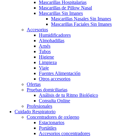
Mascarillas Hospitalarias
Mascarillas de Pillow Nasal
Mascarillas Sin Imanes
Mascarillas Nasales Sin Imanes
Mascarillas Faciales Sin Imanes
Accesorios
Humidificadores
Almohadillas
Arnés
Tubos
Higiene
Limpieza
Viaje
Fuentes Alimentación
Otros accesorios
Ofertas
Pruebas domiciliarias
Análisis de tu Ritmo Biológico
Consulta Online
Profesionales
Cuidado Respiratorio
Concentradores de oxígeno
Estacionarios
Portátiles
Accesorios concentradores