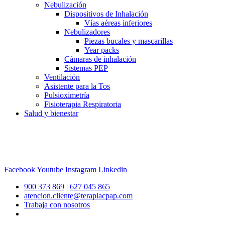
Nebulización
Dispositivos de Inhalación
Vías aéreas inferiores
Nebulizadores
Piezas bucales y mascarillas
Year packs
Cámaras de inhalación
Sistemas PEP
Ventilación
Asistente para la Tos
Pulsioximetría
Fisioterapia Respiratoria
Salud y bienestar
Facebook
Youtube
Instagram
Linkedin
900 373 869
|
627 045 865
atencion.cliente@terapiacpap.com
Trabaja con nosotros