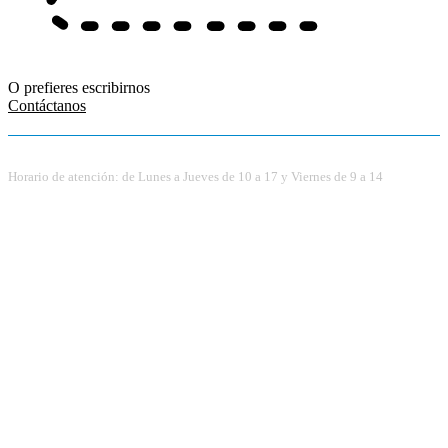
O prefieres escribirnos
Contáctanos
Horario de atención: de Lunes a Jueves de 10 a 17 y Viernes de 9 a 14