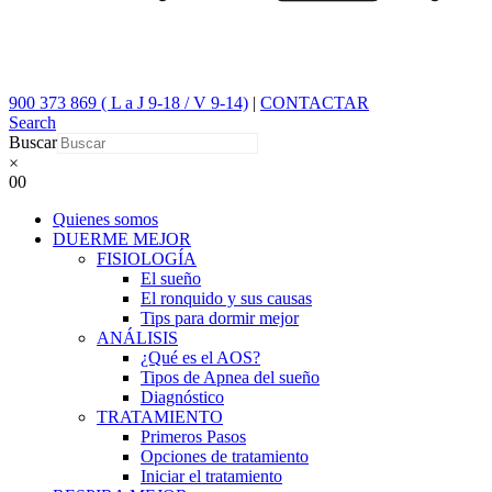
900 373 869 ( L a J 9-18 / V 9-14)
|
CONTACTAR
Search
Buscar
×
0
0
Quienes somos
DUERME MEJOR
FISIOLOGÍA
El sueño
El ronquido y sus causas
Tips para dormir mejor
ANÁLISIS
¿Qué es el AOS?
Tipos de Apnea del sueño
Diagnóstico
TRATAMIENTO
Primeros Pasos
Opciones de tratamiento
Iniciar el tratamiento