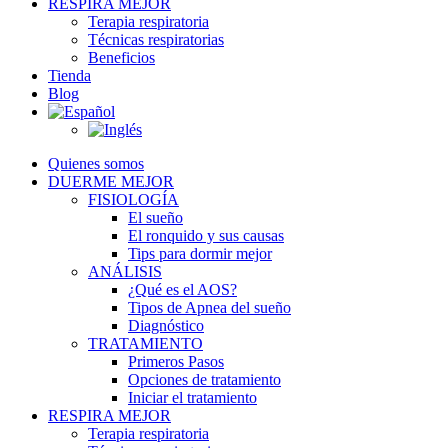
RESPIRA MEJOR
Terapia respiratoria
Técnicas respiratorias
Beneficios
Tienda
Blog
Quienes somos
DUERME MEJOR
FISIOLOGÍA
El sueño
El ronquido y sus causas
Tips para dormir mejor
ANÁLISIS
¿Qué es el AOS?
Tipos de Apnea del sueño
Diagnóstico
TRATAMIENTO
Primeros Pasos
Opciones de tratamiento
Iniciar el tratamiento
RESPIRA MEJOR
Terapia respiratoria