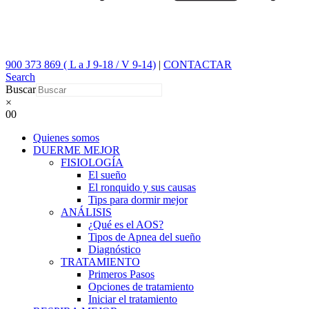
900 373 869 ( L a J 9-18 / V 9-14)
|
CONTACTAR
Search
Buscar
×
0
0
Quienes somos
DUERME MEJOR
FISIOLOGÍA
El sueño
El ronquido y sus causas
Tips para dormir mejor
ANÁLISIS
¿Qué es el AOS?
Tipos de Apnea del sueño
Diagnóstico
TRATAMIENTO
Primeros Pasos
Opciones de tratamiento
Iniciar el tratamiento