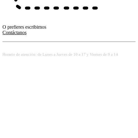
O prefieres escribirnos
Contáctanos
Horario de atención: de Lunes a Jueves de 10 a 17 y Viernes de 9 a 14