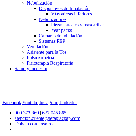
Nebulización
Dispositivos de Inhalación
Vías aéreas inferiores
Nebulizadores
Piezas bucales y mascarillas
Year packs
Cámaras de inhalación
Sistemas PEP
Ventilación
Asistente para la Tos
Pulsioximetría
Fisioterapia Respiratoria
Salud y bienestar
Facebook
Youtube
Instagram
Linkedin
900 373 869
|
627 045 865
atencion.cliente@terapiacpap.com
Trabaja con nosotros