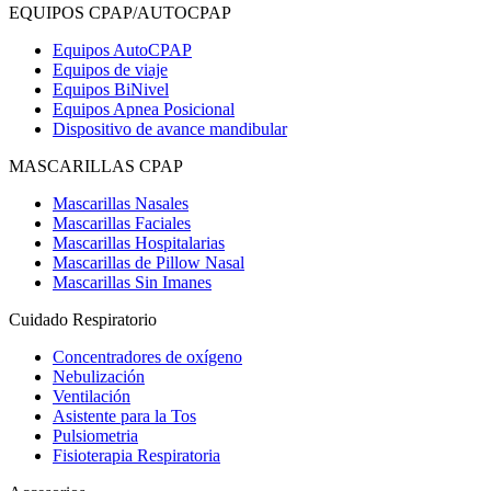
EQUIPOS CPAP/AUTOCPAP
Equipos AutoCPAP
Equipos de viaje
Equipos BiNivel
Equipos Apnea Posicional
Dispositivo de avance mandibular
MASCARILLAS CPAP
Mascarillas Nasales
Mascarillas Faciales
Mascarillas Hospitalarias
Mascarillas de Pillow Nasal
Mascarillas Sin Imanes
Cuidado Respiratorio
Concentradores de oxígeno
Nebulización
Ventilación
Asistente para la Tos
Pulsiometria
Fisioterapia Respiratoria