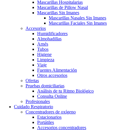
Mascarillas Hospitalarias
Mascarillas de Pillow Nasal
Mascarillas Sin Imanes
Mascarillas Nasales Sin Imanes
Mascarillas Faciales Sin Imanes
Accesorios
Humidificadores
Almohadillas
Arnés
Tubos
Higiene
Limpieza
Viaje
Fuentes Alimentación
Otros accesorios
Ofertas
Pruebas domiciliarias
Análisis de tu Ritmo Biológico
Consulta Online
Profesionales
Cuidado Respiratorio
Concentradores de oxígeno
Estacionarios
Portátiles
Accesorios concentradores