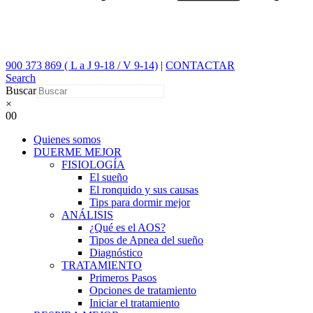
900 373 869 ( L a J 9-18 / V 9-14)
|
CONTACTAR
Search
Buscar
×
0
0
Quienes somos
DUERME MEJOR
FISIOLOGÍA
El sueño
El ronquido y sus causas
Tips para dormir mejor
ANÁLISIS
¿Qué es el AOS?
Tipos de Apnea del sueño
Diagnóstico
TRATAMIENTO
Primeros Pasos
Opciones de tratamiento
Iniciar el tratamiento