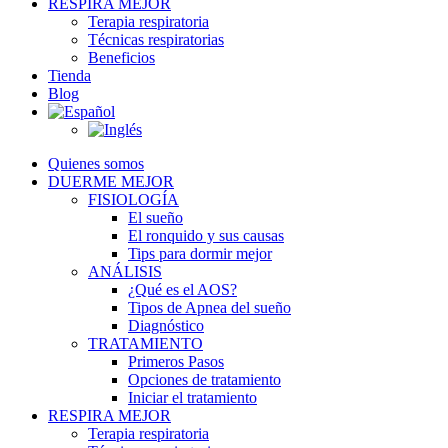
RESPIRA MEJOR
Terapia respiratoria
Técnicas respiratorias
Beneficios
Tienda
Blog
Quienes somos
DUERME MEJOR
FISIOLOGÍA
El sueño
El ronquido y sus causas
Tips para dormir mejor
ANÁLISIS
¿Qué es el AOS?
Tipos de Apnea del sueño
Diagnóstico
TRATAMIENTO
Primeros Pasos
Opciones de tratamiento
Iniciar el tratamiento
RESPIRA MEJOR
Terapia respiratoria