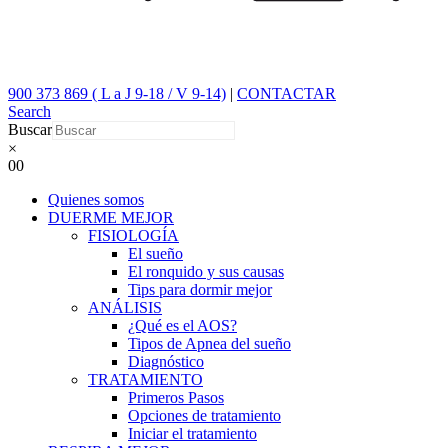
900 373 869 ( L a J 9-18 / V 9-14)
|
CONTACTAR
Search
Buscar
×
0
0
Quienes somos
DUERME MEJOR
FISIOLOGÍA
El sueño
El ronquido y sus causas
Tips para dormir mejor
ANÁLISIS
¿Qué es el AOS?
Tipos de Apnea del sueño
Diagnóstico
TRATAMIENTO
Primeros Pasos
Opciones de tratamiento
Iniciar el tratamiento