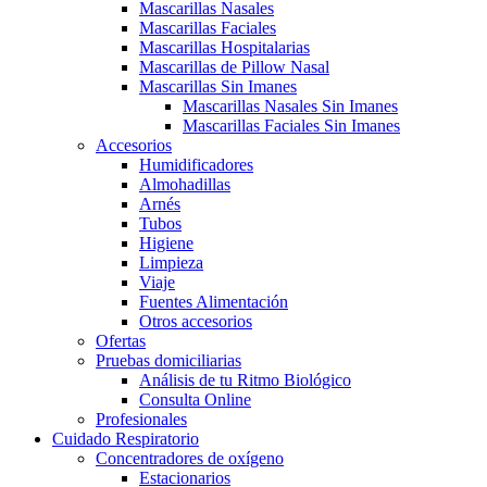
Mascarillas Nasales
Mascarillas Faciales
Mascarillas Hospitalarias
Mascarillas de Pillow Nasal
Mascarillas Sin Imanes
Mascarillas Nasales Sin Imanes
Mascarillas Faciales Sin Imanes
Accesorios
Humidificadores
Almohadillas
Arnés
Tubos
Higiene
Limpieza
Viaje
Fuentes Alimentación
Otros accesorios
Ofertas
Pruebas domiciliarias
Análisis de tu Ritmo Biológico
Consulta Online
Profesionales
Cuidado Respiratorio
Concentradores de oxígeno
Estacionarios