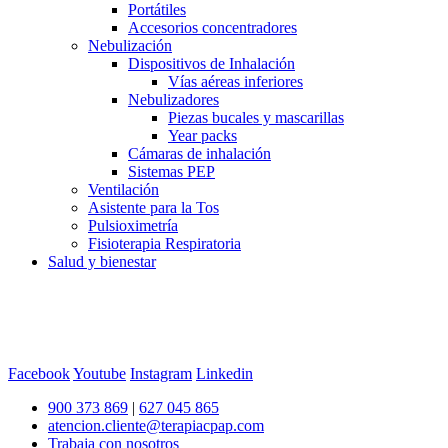
Portátiles
Accesorios concentradores
Nebulización
Dispositivos de Inhalación
Vías aéreas inferiores
Nebulizadores
Piezas bucales y mascarillas
Year packs
Cámaras de inhalación
Sistemas PEP
Ventilación
Asistente para la Tos
Pulsioximetría
Fisioterapia Respiratoria
Salud y bienestar
Facebook
Youtube
Instagram
Linkedin
900 373 869
|
627 045 865
atencion.cliente@terapiacpap.com
Trabaja con nosotros