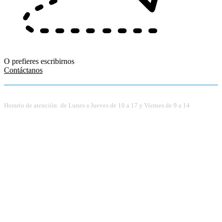
O prefieres escribirnos
Contáctanos
Horario de atención: de Lunes a Jueves de 10 a 17 y Viernes de 9 a 14