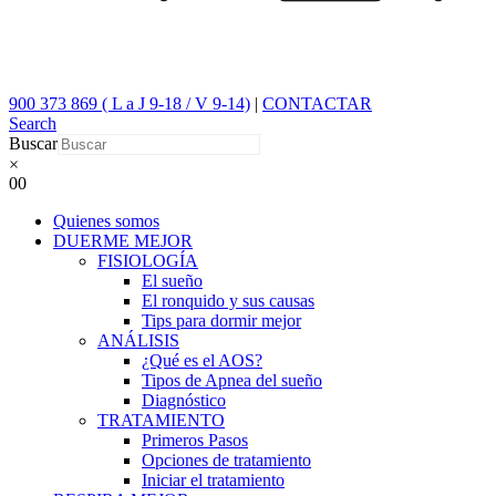
900 373 869 ( L a J 9-18 / V 9-14)
|
CONTACTAR
Search
Buscar
×
0
0
Quienes somos
DUERME MEJOR
FISIOLOGÍA
El sueño
El ronquido y sus causas
Tips para dormir mejor
ANÁLISIS
¿Qué es el AOS?
Tipos de Apnea del sueño
Diagnóstico
TRATAMIENTO
Primeros Pasos
Opciones de tratamiento
Iniciar el tratamiento