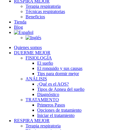
RESPIRA MEJOR
Terapia respiratoria
Técnicas respiratorias
Beneficios
Tienda
Blog
Quienes somos
DUERME MEJOR
FISIOLOGÍA
El sueño
El ronquido y sus causas
Tips para dormir mejor
ANÁLISIS
¿Qué es el AOS?
Tipos de Apnea del sueño
Diagnóstico
TRATAMIENTO
Primeros Pasos
Opciones de tratamiento
Iniciar el tratamiento
RESPIRA MEJOR
Terapia respiratoria