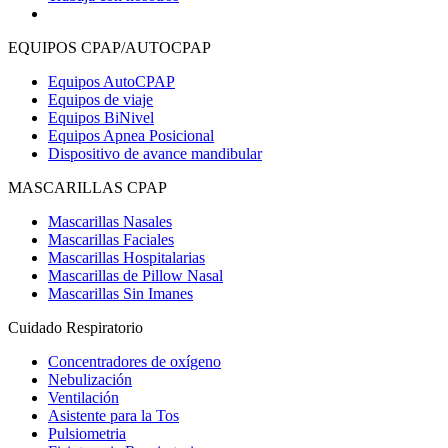
EQUIPOS CPAP/AUTOCPAP
Equipos AutoCPAP
Equipos de viaje
Equipos BiNivel
Equipos Apnea Posicional
Dispositivo de avance mandibular
MASCARILLAS CPAP
Mascarillas Nasales
Mascarillas Faciales
Mascarillas Hospitalarias
Mascarillas de Pillow Nasal
Mascarillas Sin Imanes
Cuidado Respiratorio
Concentradores de oxígeno
Nebulización
Ventilación
Asistente para la Tos
Pulsiometria