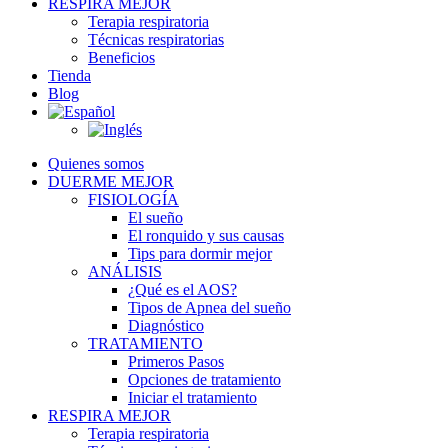
RESPIRA MEJOR
Terapia respiratoria
Técnicas respiratorias
Beneficios
Tienda
Blog
Quienes somos
DUERME MEJOR
FISIOLOGÍA
El sueño
El ronquido y sus causas
Tips para dormir mejor
ANÁLISIS
¿Qué es el AOS?
Tipos de Apnea del sueño
Diagnóstico
TRATAMIENTO
Primeros Pasos
Opciones de tratamiento
Iniciar el tratamiento
RESPIRA MEJOR
Terapia respiratoria