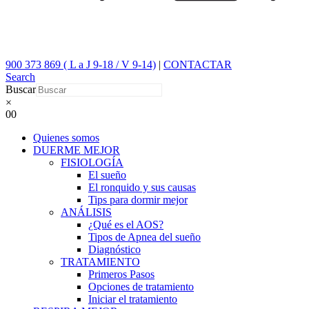
900 373 869 ( L a J 9-18 / V 9-14)
|
CONTACTAR
Search
Buscar
×
0
0
Quienes somos
DUERME MEJOR
FISIOLOGÍA
El sueño
El ronquido y sus causas
Tips para dormir mejor
ANÁLISIS
¿Qué es el AOS?
Tipos de Apnea del sueño
Diagnóstico
TRATAMIENTO
Primeros Pasos
Opciones de tratamiento
Iniciar el tratamiento