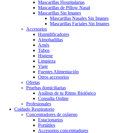
Mascarillas Hospitalarias
Mascarillas de Pillow Nasal
Mascarillas Sin Imanes
Mascarillas Nasales Sin Imanes
Mascarillas Faciales Sin Imanes
Accesorios
Humidificadores
Almohadillas
Arnés
Tubos
Higiene
Limpieza
Viaje
Fuentes Alimentación
Otros accesorios
Ofertas
Pruebas domiciliarias
Análisis de tu Ritmo Biológico
Consulta Online
Profesionales
Cuidado Respiratorio
Concentradores de oxígeno
Estacionarios
Portátiles
Accesorios concentradores