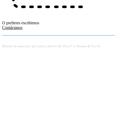
O prefieres escribirnos
Contáctanos
Horario de atención: de Lunes a Jueves de 10 a 17 y Viernes de 9 a 14