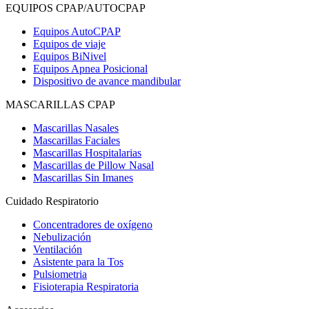
EQUIPOS CPAP/AUTOCPAP
Equipos AutoCPAP
Equipos de viaje
Equipos BiNivel
Equipos Apnea Posicional
Dispositivo de avance mandibular
MASCARILLAS CPAP
Mascarillas Nasales
Mascarillas Faciales
Mascarillas Hospitalarias
Mascarillas de Pillow Nasal
Mascarillas Sin Imanes
Cuidado Respiratorio
Concentradores de oxígeno
Nebulización
Ventilación
Asistente para la Tos
Pulsiometria
Fisioterapia Respiratoria