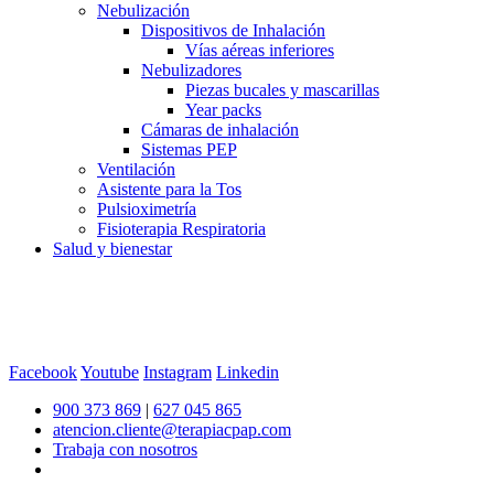
Nebulización
Dispositivos de Inhalación
Vías aéreas inferiores
Nebulizadores
Piezas bucales y mascarillas
Year packs
Cámaras de inhalación
Sistemas PEP
Ventilación
Asistente para la Tos
Pulsioximetría
Fisioterapia Respiratoria
Salud y bienestar
Facebook
Youtube
Instagram
Linkedin
900 373 869
|
627 045 865
atencion.cliente@terapiacpap.com
Trabaja con nosotros