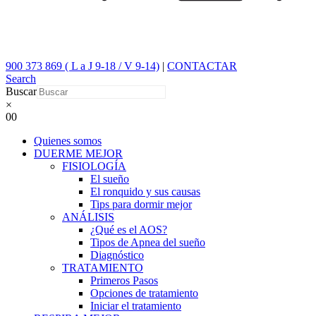
900 373 869 ( L a J 9-18 / V 9-14)
|
CONTACTAR
Search
Buscar
×
0
0
Quienes somos
DUERME MEJOR
FISIOLOGÍA
El sueño
El ronquido y sus causas
Tips para dormir mejor
ANÁLISIS
¿Qué es el AOS?
Tipos de Apnea del sueño
Diagnóstico
TRATAMIENTO
Primeros Pasos
Opciones de tratamiento
Iniciar el tratamiento