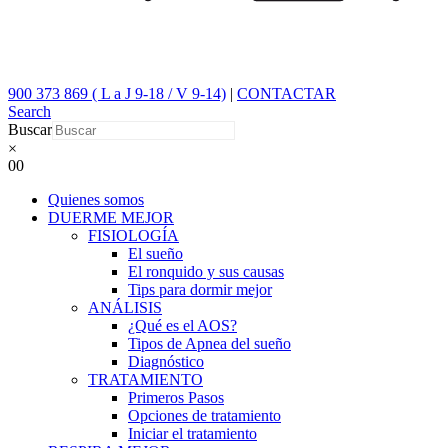
900 373 869 ( L a J 9-18 / V 9-14)
|
CONTACTAR
Search
Buscar
×
0
0
Quienes somos
DUERME MEJOR
FISIOLOGÍA
El sueño
El ronquido y sus causas
Tips para dormir mejor
ANÁLISIS
¿Qué es el AOS?
Tipos de Apnea del sueño
Diagnóstico
TRATAMIENTO
Primeros Pasos
Opciones de tratamiento
Iniciar el tratamiento