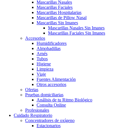
Mascarillas Nasales
Mascarillas Faciales
Mascarillas Hospitalarias
Mascarillas de Pillow Nasal
Mascarillas Sin Imanes
Mascarillas Nasales Sin Imanes
Mascarillas Faciales Sin Imanes
Accesorios
Humidificadores
Almohadillas
Arnés
Tubos
Higiene
Limpieza
Viaje
Fuentes Alimentación
Otros accesorios
Ofertas
Pruebas domiciliarias
Análisis de tu Ritmo Biológico
Consulta Online
Profesionales
Cuidado Respiratorio
Concentradores de oxígeno
Estacionarios