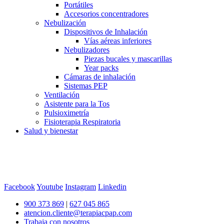
Portátiles
Accesorios concentradores
Nebulización
Dispositivos de Inhalación
Vías aéreas inferiores
Nebulizadores
Piezas bucales y mascarillas
Year packs
Cámaras de inhalación
Sistemas PEP
Ventilación
Asistente para la Tos
Pulsioximetría
Fisioterapia Respiratoria
Salud y bienestar
Facebook
Youtube
Instagram
Linkedin
900 373 869
|
627 045 865
atencion.cliente@terapiacpap.com
Trabaja con nosotros