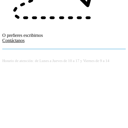
O prefieres escribirnos
Contáctanos
Horario de atención: de Lunes a Jueves de 10 a 17 y Viernes de 9 a 14