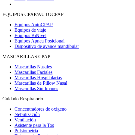
EQUIPOS CPAP/AUTOCPAP
Equipos AutoCPAP
Equipos de viaje
Equipos BiNivel
Equipos Apnea Posicional
Dispositivo de avance mandibular
MASCARILLAS CPAP
Mascarillas Nasales
Mascarillas Faciales
Mascarillas Hospitalarias
Mascarillas de Pillow Nasal
Mascarillas Sin Imanes
Cuidado Respiratorio
Concentradores de oxígeno
Nebulización
Ventilación
Asistente para la Tos
Pulsiometria