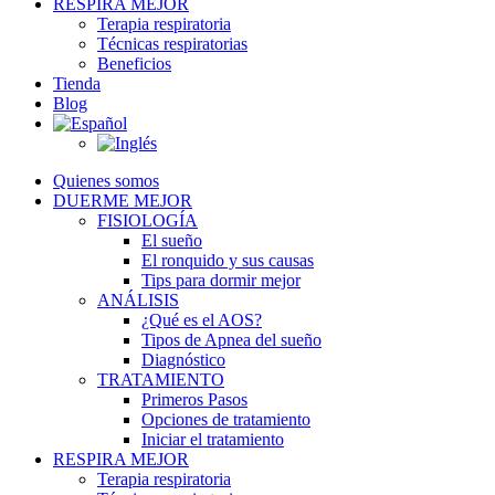
RESPIRA MEJOR
Terapia respiratoria
Técnicas respiratorias
Beneficios
Tienda
Blog
Quienes somos
DUERME MEJOR
FISIOLOGÍA
El sueño
El ronquido y sus causas
Tips para dormir mejor
ANÁLISIS
¿Qué es el AOS?
Tipos de Apnea del sueño
Diagnóstico
TRATAMIENTO
Primeros Pasos
Opciones de tratamiento
Iniciar el tratamiento
RESPIRA MEJOR
Terapia respiratoria