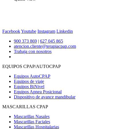
Facebook
Youtube
Instagram
Linkedin
900 373 869
|
627 045 865
atencion.cliente@terapiacpap.com
Trabaja con nosotros
EQUIPOS CPAP/AUTOCPAP
Equipos AutoCPAP
Equipos de viaje
Equipos BiNivel
Equipos Apnea Posicional
Dispositivo de avance mandibular
MASCARILLAS CPAP
Mascarillas Nasales
Mascarillas Faciales
Mascarillas Hospitalarias