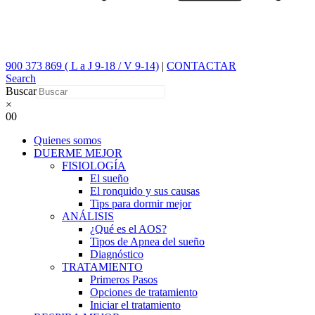
900 373 869 ( L a J 9-18 / V 9-14)
|
CONTACTAR
Search
Buscar
×
0
0
Quienes somos
DUERME MEJOR
FISIOLOGÍA
El sueño
El ronquido y sus causas
Tips para dormir mejor
ANÁLISIS
¿Qué es el AOS?
Tipos de Apnea del sueño
Diagnóstico
TRATAMIENTO
Primeros Pasos
Opciones de tratamiento
Iniciar el tratamiento