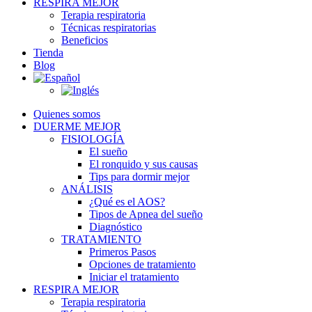
RESPIRA MEJOR
Terapia respiratoria
Técnicas respiratorias
Beneficios
Tienda
Blog
Quienes somos
DUERME MEJOR
FISIOLOGÍA
El sueño
El ronquido y sus causas
Tips para dormir mejor
ANÁLISIS
¿Qué es el AOS?
Tipos de Apnea del sueño
Diagnóstico
TRATAMIENTO
Primeros Pasos
Opciones de tratamiento
Iniciar el tratamiento
RESPIRA MEJOR
Terapia respiratoria