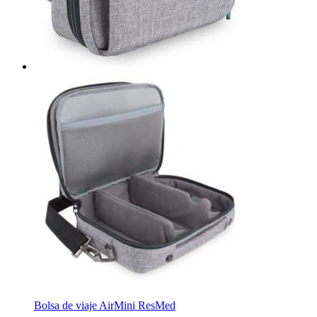
Bolsa de viaje AirMini ResMed