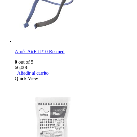
Arnés AirFit P10 Resmed
0
out of 5
66,00
€
Añadir al carrito
Quick View