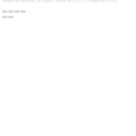
Horario de atención: de Lunes a Jueves de 10 a 17 y Viernes de 9 a 14