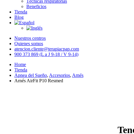
Técnicas respiratorias
Beneficios
Tienda
Blog
Nuestros centros
Quienes somos
atencion.cliente@terapiacpap.com
900 373 869 (L a J 9-18 / V 9-14)
Home
Tienda
Apnea del Sueño
,
Accesorios
,
Arnés
Arnés AirFit P10 Resmed
Ten