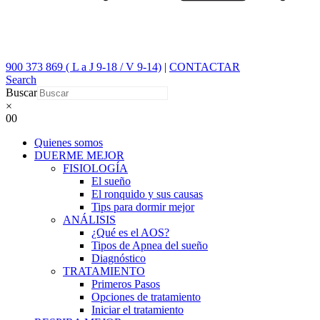
900 373 869 ( L a J 9-18 / V 9-14)
|
CONTACTAR
Search
Buscar
×
0
0
Quienes somos
DUERME MEJOR
FISIOLOGÍA
El sueño
El ronquido y sus causas
Tips para dormir mejor
ANÁLISIS
¿Qué es el AOS?
Tipos de Apnea del sueño
Diagnóstico
TRATAMIENTO
Primeros Pasos
Opciones de tratamiento
Iniciar el tratamiento