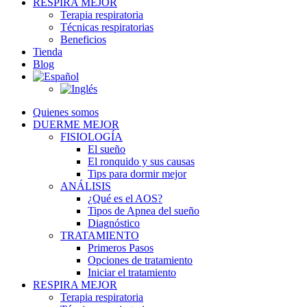
RESPIRA MEJOR
Terapia respiratoria
Técnicas respiratorias
Beneficios
Tienda
Blog
Quienes somos
DUERME MEJOR
FISIOLOGÍA
El sueño
El ronquido y sus causas
Tips para dormir mejor
ANÁLISIS
¿Qué es el AOS?
Tipos de Apnea del sueño
Diagnóstico
TRATAMIENTO
Primeros Pasos
Opciones de tratamiento
Iniciar el tratamiento
RESPIRA MEJOR
Terapia respiratoria