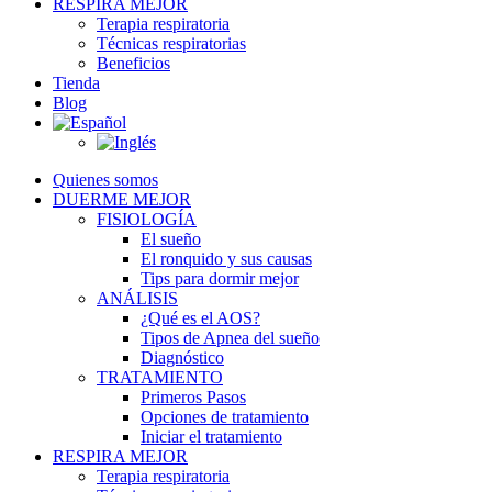
RESPIRA MEJOR
Terapia respiratoria
Técnicas respiratorias
Beneficios
Tienda
Blog
Quienes somos
DUERME MEJOR
FISIOLOGÍA
El sueño
El ronquido y sus causas
Tips para dormir mejor
ANÁLISIS
¿Qué es el AOS?
Tipos de Apnea del sueño
Diagnóstico
TRATAMIENTO
Primeros Pasos
Opciones de tratamiento
Iniciar el tratamiento
RESPIRA MEJOR
Terapia respiratoria