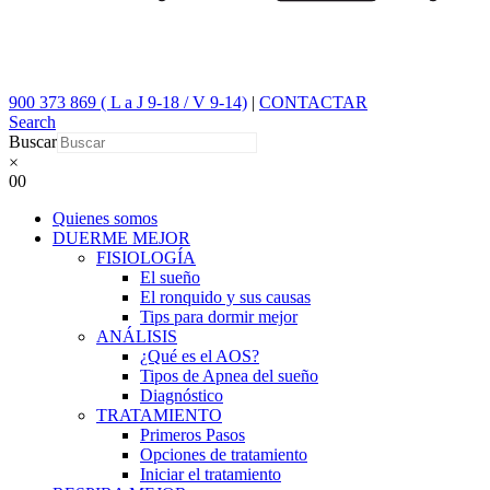
900 373 869 ( L a J 9-18 / V 9-14)
|
CONTACTAR
Search
Buscar
×
0
0
Quienes somos
DUERME MEJOR
FISIOLOGÍA
El sueño
El ronquido y sus causas
Tips para dormir mejor
ANÁLISIS
¿Qué es el AOS?
Tipos de Apnea del sueño
Diagnóstico
TRATAMIENTO
Primeros Pasos
Opciones de tratamiento
Iniciar el tratamiento