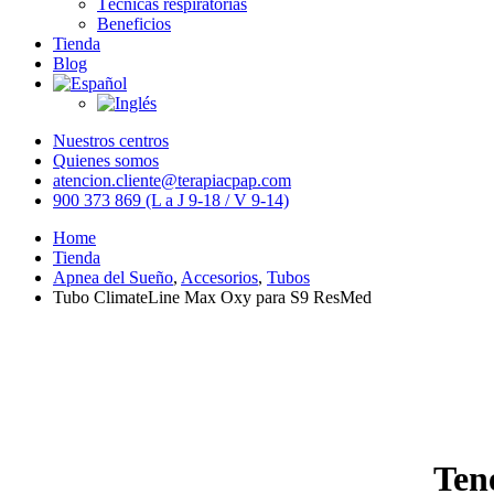
Técnicas respiratorias
Beneficios
Tienda
Blog
Nuestros centros
Quienes somos
atencion.cliente@terapiacpap.com
900 373 869 (L a J 9-18 / V 9-14)
Home
Tienda
Apnea del Sueño
,
Accesorios
,
Tubos
Tubo ClimateLine Max Oxy para S9 ResMed
Ten