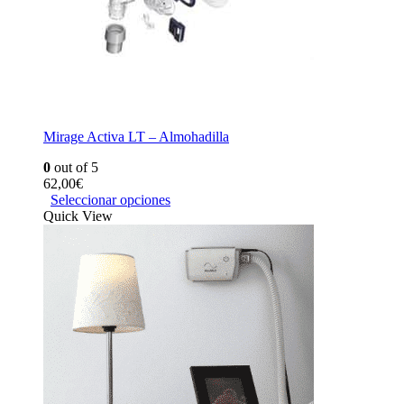
Mirage Activa LT – Almohadilla
0
out of 5
62,00
€
Seleccionar opciones
Quick View