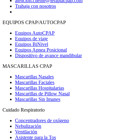
atencion.cliente@terapiacpap.com
Trabaja con nosotros
EQUIPOS CPAP/AUTOCPAP
Equipos AutoCPAP
Equipos de viaje
Equipos BiNivel
Equipos Apnea Posicional
Dispositivo de avance mandibular
MASCARILLAS CPAP
Mascarillas Nasales
Mascarillas Faciales
Mascarillas Hospitalarias
Mascarillas de Pillow Nasal
Mascarillas Sin Imanes
Cuidado Respiratorio
Concentradores de oxígeno
Nebulización
Ventilación
Asistente para la Tos