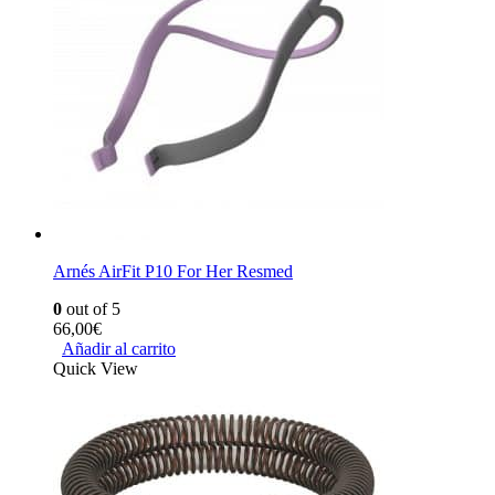
Arnés AirFit P10 For Her Resmed
0
out of 5
66,00
€
Añadir al carrito
Quick View