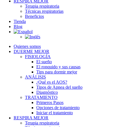
RESPIRA MEJOR
Terapia respiratoria
Técnicas respiratorias
Beneficios
Tienda
Blog
Quienes somos
DUERME MEJOR
FISIOLOGÍA
El sueño
El ronquido y sus causas
Tips para dormir mejor
ANÁLISIS
¿Qué es el AOS?
Tipos de Apnea del sueño
Diagnóstico
TRATAMIENTO
Primeros Pasos
Opciones de tratamiento
Iniciar el tratamiento
RESPIRA MEJOR
Terapia respiratoria