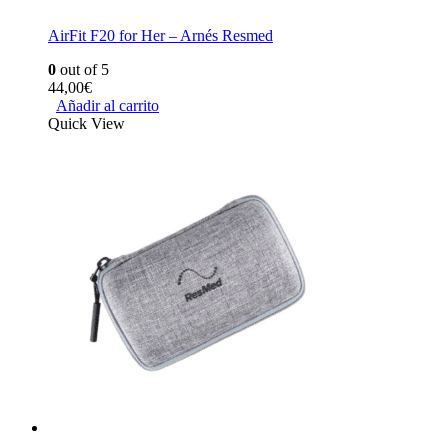
AirFit F20 for Her – Arnés Resmed
0
out of 5
44,00
€
Añadir al carrito
Quick View