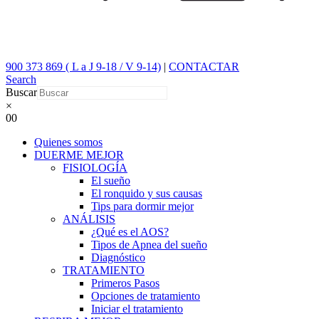
900 373 869 ( L a J 9-18 / V 9-14)
|
CONTACTAR
Search
Buscar
×
0
0
Quienes somos
DUERME MEJOR
FISIOLOGÍA
El sueño
El ronquido y sus causas
Tips para dormir mejor
ANÁLISIS
¿Qué es el AOS?
Tipos de Apnea del sueño
Diagnóstico
TRATAMIENTO
Primeros Pasos
Opciones de tratamiento
Iniciar el tratamiento