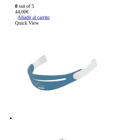
0
out of 5
44,00
€
Añadir al carrito
Quick View