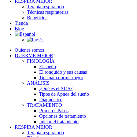
RESPIRA MEJOR
Terapia respiratoria
Técnicas respiratorias
Beneficios
Tienda
Blog
Quienes somos
DUERME MEJOR
FISIOLOGÍA
El sueño
El ronquido y sus causas
Tips para dormir mejor
ANÁLISIS
¿Qué es el AOS?
Tipos de Apnea del sueño
Diagnóstico
TRATAMIENTO
Primeros Pasos
Opciones de tratamiento
Iniciar el tratamiento
RESPIRA MEJOR
Terapia respiratoria