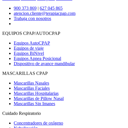
900 373 869
|
627 045 865
atencion.cliente@terapiacpap.com
Trabaja con nosotros
EQUIPOS CPAP/AUTOCPAP
Equipos AutoCPAP
Equipos de viaje
Equipos BiNivel
Equipos Apnea Posicional
Dispositivo de avance mandibular
MASCARILLAS CPAP
Mascarillas Nasales
Mascarillas Faciales
Mascarillas Hospitalarias
Mascarillas de Pillow Nasal
Mascarillas Sin Imanes
Cuidado Respiratorio
Concentradores de oxígeno