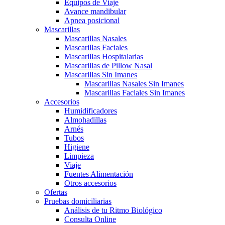
Equipos de Viaje
Avance mandibular
Apnea posicional
Mascarillas
Mascarillas Nasales
Mascarillas Faciales
Mascarillas Hospitalarias
Mascarillas de Pillow Nasal
Mascarillas Sin Imanes
Mascarillas Nasales Sin Imanes
Mascarillas Faciales Sin Imanes
Accesorios
Humidificadores
Almohadillas
Arnés
Tubos
Higiene
Limpieza
Viaje
Fuentes Alimentación
Otros accesorios
Ofertas
Pruebas domiciliarias
Análisis de tu Ritmo Biológico
Consulta Online