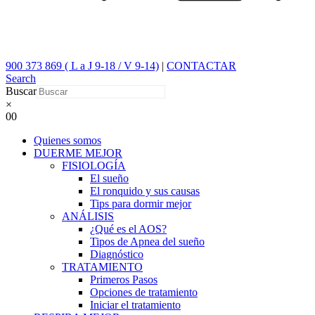
900 373 869 ( L a J 9-18 / V 9-14)
|
CONTACTAR
Search
Buscar
×
0
0
Quienes somos
DUERME MEJOR
FISIOLOGÍA
El sueño
El ronquido y sus causas
Tips para dormir mejor
ANÁLISIS
¿Qué es el AOS?
Tipos de Apnea del sueño
Diagnóstico
TRATAMIENTO
Primeros Pasos
Opciones de tratamiento
Iniciar el tratamiento