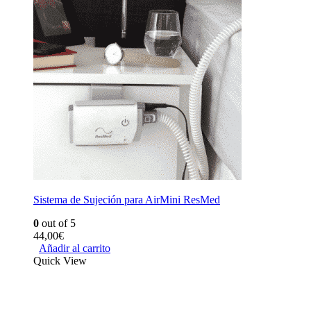
Sistema de Sujeción para AirMini ResMed
0
out of 5
44,00
€
Añadir al carrito
Quick View