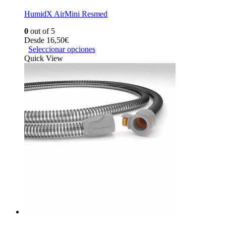
HumidX AirMini Resmed
0
out of 5
Desde
16,50
€
Seleccionar opciones
Quick View