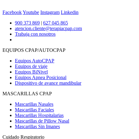
Facebook
Youtube
Instagram
Linkedin
900 373 869
|
627 045 865
atencion.cliente@terapiacpap.com
Trabaja con nosotros
EQUIPOS CPAP/AUTOCPAP
Equipos AutoCPAP
Equipos de viaje
Equipos BiNivel
Equipos Apnea Posicional
Dispositivo de avance mandibular
MASCARILLAS CPAP
Mascarillas Nasales
Mascarillas Faciales
Mascarillas Hospitalarias
Mascarillas de Pillow Nasal
Mascarillas Sin Imanes
Cuidado Respiratorio