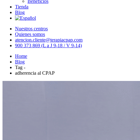
Beneficios
Tienda
Blog
Nuestros centros
Quienes somos
atencion.cliente@terapiacpap.com
900 373 869 (L a J 9-18 / V 9-14)
Home
Blog
Tag -
adherencia al CPAP