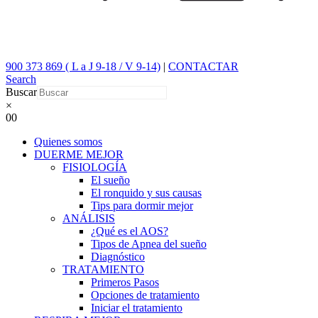
900 373 869 ( L a J 9-18 / V 9-14)
|
CONTACTAR
Search
Buscar
×
0
0
Quienes somos
DUERME MEJOR
FISIOLOGÍA
El sueño
El ronquido y sus causas
Tips para dormir mejor
ANÁLISIS
¿Qué es el AOS?
Tipos de Apnea del sueño
Diagnóstico
TRATAMIENTO
Primeros Pasos
Opciones de tratamiento
Iniciar el tratamiento