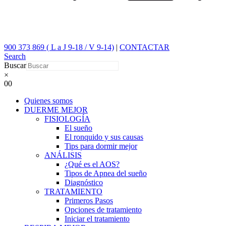
900 373 869 ( L a J 9-18 / V 9-14)
|
CONTACTAR
Search
Buscar
×
0
0
Quienes somos
DUERME MEJOR
FISIOLOGÍA
El sueño
El ronquido y sus causas
Tips para dormir mejor
ANÁLISIS
¿Qué es el AOS?
Tipos de Apnea del sueño
Diagnóstico
TRATAMIENTO
Primeros Pasos
Opciones de tratamiento
Iniciar el tratamiento