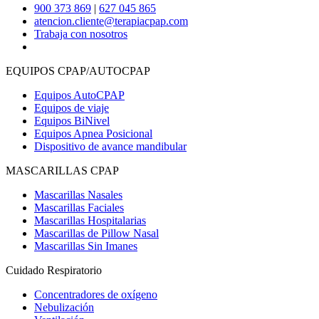
900 373 869
|
627 045 865
atencion.cliente@terapiacpap.com
Trabaja con nosotros
EQUIPOS CPAP/AUTOCPAP
Equipos AutoCPAP
Equipos de viaje
Equipos BiNivel
Equipos Apnea Posicional
Dispositivo de avance mandibular
MASCARILLAS CPAP
Mascarillas Nasales
Mascarillas Faciales
Mascarillas Hospitalarias
Mascarillas de Pillow Nasal
Mascarillas Sin Imanes
Cuidado Respiratorio
Concentradores de oxígeno
Nebulización