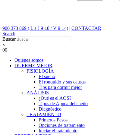
900 373 869 ( L a J 9-18 / V 9-14)
|
CONTACTAR
Search
Buscar
×
0
0
Quienes somos
DUERME MEJOR
FISIOLOGÍA
El sueño
El ronquido y sus causas
Tips para dormir mejor
ANÁLISIS
¿Qué es el AOS?
Tipos de Apnea del sueño
Diagnóstico
TRATAMIENTO
Primeros Pasos
Opciones de tratamiento
Iniciar el tratamiento