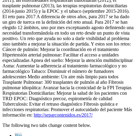
2011), las enfermedades respiratorias minoritarias (2012), el
trasplante pulmonar (2013), las terapias respiratorias domiciliarias
(2014-junio 2015) y la EPOC y el tabaco (septiembre 2015-2016).
El reto para 2017 A diferencia de otros años, para 2017 se ha dado
un giro de tuerca en la definición del reto anual. Para 2017 se han
elegido 12 ámbitos, uno por mes exceptuando agosto definiendo una
necesidad transformándola en todo un reto desde un punto de vista
positivo. Un reto que ayuda no solo a darle visibilidad al problema
sino también a mejorar la situación de partida. Y estos son los retos:
Cáncer de pulmón: Mejorar la coordinación en el tratamiento
Hipertensión arterial pulmonar: Facilitar el acceso a unidades
especializadas Apnea del sueño: Mejorar la atención multidisciplinar
Asma: Aumentar la adherencia al tratamiento farmacológico y no
farmacológico Tabaco: Disminuir el número de fumadores
adolescentes Medio ambiente: Un aire más limpio para todos
Trasplante Pulmonar: 300 trasplantes de pulmón al año Fibrosis
pulmonar idiopática: Avanzar hacia la cronicidad de la FPI Terapias
Respiratorias Domiciliarias: Mejorar la salud de los pacientes con
TRD EPOC: Diagnóstico precoz, espirometría de calidad
Tuberculosis: Evitar el retraso diagnóstico Fibrosis quística e
infecciones respiratorias: Promover el autocuidado del paciente Más
información en:
http://separcontenidos.es/2017/
The following two tabs change content below.
Bio