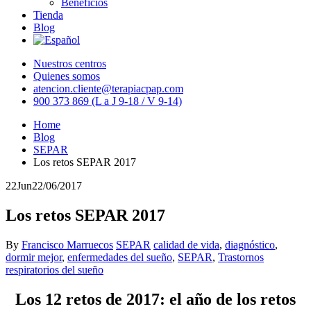
Beneficios
Tienda
Blog
Nuestros centros
Quienes somos
atencion.cliente@terapiacpap.com
900 373 869 (L a J 9-18 / V 9-14)
Home
Blog
SEPAR
Los retos SEPAR 2017
22
Jun
22/06/2017
Los retos SEPAR 2017
By
Francisco Marruecos
SEPAR
calidad de vida
,
diagnóstico
,
dormir mejor
,
enfermedades del sueño
,
SEPAR
,
Trastornos
respiratorios del sueño
Los 12 retos de 2017: el año de los retos