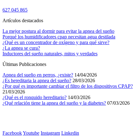
627 045 865
Artículos destacados
La mejor postura al dormir para evitar la apnea del sueño
Porqué los humidificadores cpap necesitan agua destilada
¿Qué es un concentrador de oxígeno y para qué sirve?
¿La apnea se cura?
Inductores del sueño naturales, mitos y verdades
Últimas Publicaciones
Apnea del sueño en perros, ¿existe?
14/04/2026
¿Es hereditaria la apnea del sueño?
28/03/2026
¿Por qué es importante cambiar el filtro de los dispositivos CPAP?
21/03/2026
¿Qué es el ronquido hereditario?
14/03/2026
¿Qué relación tiene la apnea del sueño y la diabetes?
07/03/2026
Facebook
Youtube
Instagram
Linkedin