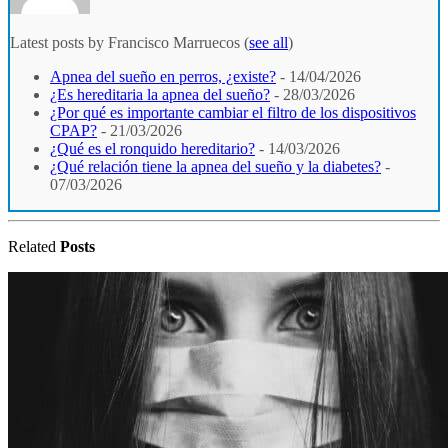
Latest posts by Francisco Marruecos
(
see all
)
Apnea del sueño en perros, ¿existe?
- 14/04/2026
¿Es hereditaria la apnea del sueño?
- 28/03/2026
¿Por qué es importante cambiar el filtro de los dispositivos
CPAP?
- 21/03/2026
¿Qué es el ronquido hereditario?
- 14/03/2026
¿Qué relación tiene la apnea del sueño y la diabetes?
-
07/03/2026
Related
Posts