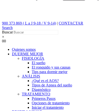
900 373 869 ( L a J 9-18 / V 9-14)
|
CONTACTAR
Search
Buscar
×
0
0
Quienes somos
DUERME MEJOR
FISIOLOGÍA
El sueño
El ronquido y sus causas
Tips para dormir mejor
ANÁLISIS
¿Qué es el AOS?
Tipos de Apnea del sueño
Diagnóstico
TRATAMIENTO
Primeros Pasos
Opciones de tratamiento
Iniciar el tratamiento