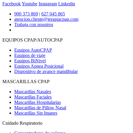
Facebook
Youtube
Instagram
Linkedin
900 373 869
|
627 045 865
atencion.cliente@terapiacpap.com
Trabaja con nosotros
EQUIPOS CPAP/AUTOCPAP
Equipos AutoCPAP
Equipos de viaje
Equipos BiNivel
Equipos Apnea Posicional
Dispositivo de avance mandibular
MASCARILLAS CPAP
Mascarillas Nasales
Mascarillas Faciales
Mascarillas Hospitalarias
Mascarillas de Pillow Nasal
Mascarillas Sin Imanes
Cuidado Respiratorio