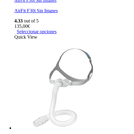
AirFit F30i Sin Imanes
AirFit F30i Sin Imanes
4.33
out of 5
135,00
€
Seleccionar opciones
Quick View