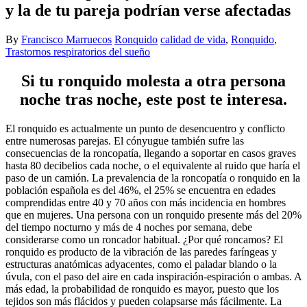
y la de tu pareja podrían verse afectadas
By
Francisco Marruecos
Ronquido
calidad de vida
,
Ronquido
,
Trastornos respiratorios del sueño
Si tu ronquido molesta a otra persona
noche tras noche, este post te interesa.
El ronquido es actualmente un punto de desencuentro y conflicto
entre numerosas parejas. El cónyugue también sufre las
consecuencias de la roncopatía, llegando a soportar en casos graves
hasta 80 decibelios cada noche, o el equivalente al ruido que haría el
paso de un camión. La prevalencia de la roncopatía o ronquido en la
población española es del 46%, el 25% se encuentra en edades
comprendidas entre 40 y 70 años con más incidencia en hombres
que en mujeres. Una persona con un ronquido presente más del 20%
del tiempo nocturno y más de 4 noches por semana, debe
considerarse como un roncador habitual. ¿Por qué roncamos? El
ronquido es producto de la vibración de las paredes faríngeas y
estructuras anatómicas adyacentes, como el paladar blando o la
úvula, con el paso del aire en cada inspiración-espiración o ambas. A
más edad, la probabilidad de ronquido es mayor, puesto que los
tejidos son más flácidos y pueden colapsarse más fácilmente. La