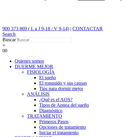
900 373 869 ( L a J 9-18 / V 9-14)
|
CONTACTAR
Search
Buscar
×
0
0
Quienes somos
DUERME MEJOR
FISIOLOGÍA
El sueño
El ronquido y sus causas
Tips para dormir mejor
ANÁLISIS
¿Qué es el AOS?
Tipos de Apnea del sueño
Diagnóstico
TRATAMIENTO
Primeros Pasos
Opciones de tratamiento
Iniciar el tratamiento