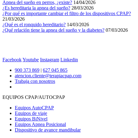
Apnea del sueño en perros, ¿existe?
14/04/2026
¿Es hereditaria la apnea del sueño?
28/03/2026
¿Por qué es importante cambiar el filtro de los dispositivos CPAP?
21/03/2026
¿Qué es el ronquido hereditario?
14/03/2026
¿Qué relación tiene la apnea del sueño y la diabetes?
07/03/2026
Facebook
Youtube
Instagram
Linkedin
900 373 869
|
627 045 865
atencion.cliente@terapiacpap.com
Trabaja con nosotros
EQUIPOS CPAP/AUTOCPAP
Equipos AutoCPAP
Equipos de viaje
Equipos BiNivel
Equipos Apnea Posicional
Dispositivo de avance mandibular