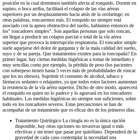
posición en la cual dormimos también afecta al ronquido. Dormir en
supino, o boca arriba, facilitará el colapso de las vías aéreas
superiores por un desplazamiento hacia atrás de la orofaringe; en
otras palabras, roncaremos más. El ronquido no siempre está
asociado con la apnea obstructiva del sueño, hablamos entonces de
los” roncadores simples”. Son aquellas personas que solo roncan,
sin llegar a producir un colapso parcial o total de la vía aérea
superior que provoca la interrupción respiratoria. El roncador simple
suele aquejarse del dolor de garganta y de la mala calidad del sueño,
suyo y de su pareja. Que tratamientos existen para la roncopatía? En
primer lugar, hay ciertas medidas higiénicas a tomar de inmediato y
muy sencillas como por ejemplo, la pérdida de peso (los pacientes
con sobrepeso tienen hasta 5 veces más de probabilidades de roncar
que los no obesos). Suprimir el consumo de alcohol, tabaco y
fármacos sedantes o relajantes, ya que todos estos factores aumentan
la resistencia de la vía aérea superior. Dicho de otro modo, aparecerá
el ronquido en quien no lo padece y lo agravará en los roncadores
habituales. Las medidas higiénicas no siempre son suficientes, sobre
todo en los roncadores severos. Estas precauciones se han de
acompañar de un tratamiento que es eficaz des de los primeros días.
Tratamiento Quirúrgico La cirugía no es la única opción
disponible, hay otras opciones no invasivas igual o más
efectivas y sin tener que pasar por quirófano. Dependerá de la
gravedad de cada caso contemplar la necesidad una