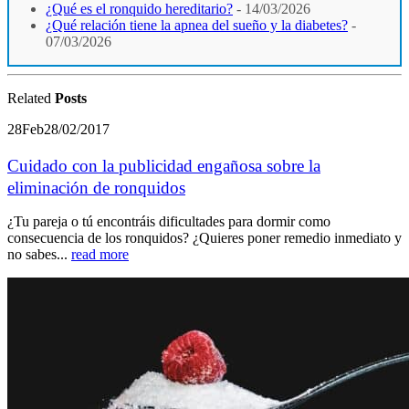
¿Qué es el ronquido hereditario?
- 14/03/2026
¿Qué relación tiene la apnea del sueño y la diabetes?
-
07/03/2026
Related
Posts
28
Feb
28/02/2017
Cuidado con la publicidad engañosa sobre la
eliminación de ronquidos
¿Tu pareja o tú encontráis dificultades para dormir como
consecuencia de los ronquidos? ¿Quieres poner remedio inmediato y
no sabes...
read more