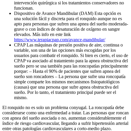
intervención quirúrgica si los tratamientos conservadores no
funcionan.
Dispositivo de Avance Mandibular (DAM) Esta opción es
una solución fácil y discreta para el ronquido aunque no es
apto para personas que sufren una apnea del sueño moderada-
grave o con índices de desaturación de oxígeno en sangre
elevados. Más info en este link
https://www.terapiacpap.com/avance-mandibular/
CPAP Las máquinas de presión positiva de aire, continua o
variable, son una de las opciones más escogidas por los
usuarios para combatir el ronquido. Si bien es cierto, el uso de
CPAP va asociado al tratamiento para la apnea obstructiva del
sueño pero se usa también para las roncopatías principalmente
porque: – Hasta el 90% de pacientes que sufren apnea del
sueño son roncadores – La persona que sufre una roncopatía
simple comparte los mismos mecanismos fisiopatológicos
(causas) que una persona que sufre apnea obstructiva del
sueño. Por lo tanto, el tratamiento principal puede ser el
mismo.
El ronquido no es solo un problema conyugal. La roncopatía debe
considerarse como una enfermedad a tratar. Las personas que roncan
con apnea del sueño asociada o no, aumentan considerablemente el
índice de riesgo cardiovascular, llegando a sufrir hipertensión arterial
entre otras patologías cardiovasculares a corto-medio plazo.