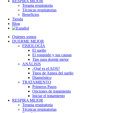
RESPIRA MEJOR
Terapia respiratoria
Técnicas respiratorias
Beneficios
Tienda
Blog
Quienes somos
DUERME MEJOR
FISIOLOGÍA
El sueño
El ronquido y sus causas
Tips para dormir mejor
ANÁLISIS
¿Qué es el AOS?
Tipos de Apnea del sueño
Diagnóstico
TRATAMIENTO
Primeros Pasos
Opciones de tratamiento
Iniciar el tratamiento
RESPIRA MEJOR
Terapia respiratoria
Técnicas respiratorias