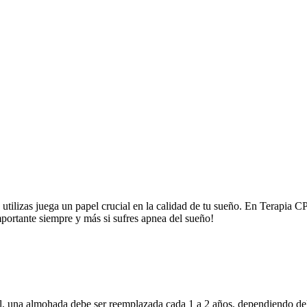
ue utilizas juega un papel crucial en la calidad de tu sueño. En Terapi
mportante siempre y más si sufres apnea del sueño!
l, una almohada debe ser reemplazada cada 1 a 2 años, dependiendo del