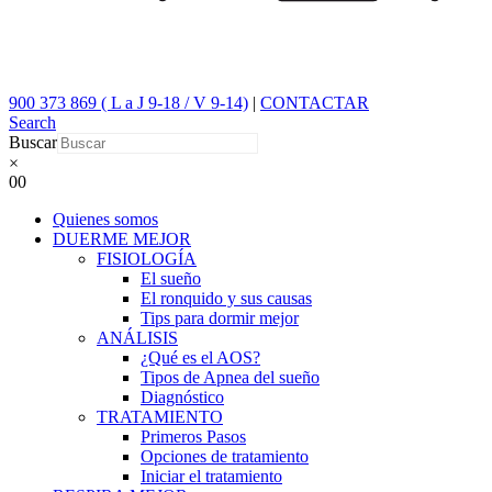
900 373 869 ( L a J 9-18 / V 9-14)
|
CONTACTAR
Search
Buscar
×
0
0
Quienes somos
DUERME MEJOR
FISIOLOGÍA
El sueño
El ronquido y sus causas
Tips para dormir mejor
ANÁLISIS
¿Qué es el AOS?
Tipos de Apnea del sueño
Diagnóstico
TRATAMIENTO
Primeros Pasos
Opciones de tratamiento
Iniciar el tratamiento