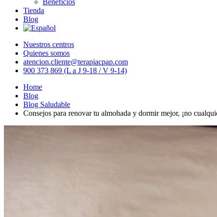
Beneficios
Tienda
Blog
Nuestros centros
Quienes somos
atencion.cliente@terapiacpap.com
900 373 869 (L a J 9-18 / V 9-14)
Home
Blog
Blog Saludable
Consejos para renovar tu almohada y dormir mejor, ¡no cualqui