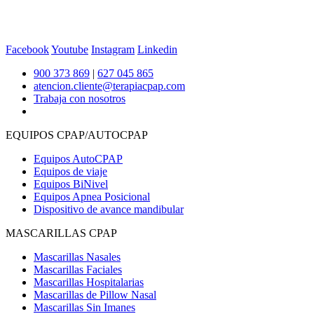
Facebook
Youtube
Instagram
Linkedin
900 373 869
|
627 045 865
atencion.cliente@terapiacpap.com
Trabaja con nosotros
EQUIPOS CPAP/AUTOCPAP
Equipos AutoCPAP
Equipos de viaje
Equipos BiNivel
Equipos Apnea Posicional
Dispositivo de avance mandibular
MASCARILLAS CPAP
Mascarillas Nasales
Mascarillas Faciales
Mascarillas Hospitalarias
Mascarillas de Pillow Nasal
Mascarillas Sin Imanes