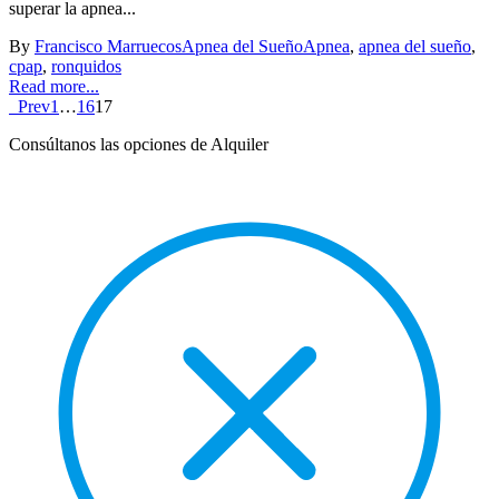
superar la apnea...
By
Francisco Marruecos
Apnea del Sueño
Apnea
,
apnea del sueño
,
cpap
,
ronquidos
Read more...
Prev
1
…
16
17
Consúltanos las opciones de Alquiler