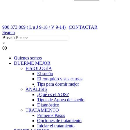
900 373 869 ( L a J 9-18 / V 9-14)
|
CONTACTAR
Search
Buscar
×
0
0
Quienes somos
DUERME MEJOR
FISIOLOGÍA
El sueño
El ronquido y sus causas
Tips para dormir mejor
ANÁLISIS
¿Qué es el AOS?
Tipos de Apnea del sueño
Diagnóstico
TRATAMIENTO
Primeros Pasos
Opciones de tratamiento
Iniciar el tratamiento