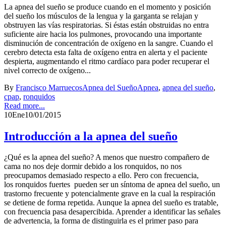
La apnea del sueño se produce cuando en el momento y posición
del sueño los músculos de la lengua y la garganta se relajan y
obstruyen las vías respiratorias. Si éstas están obstruidas no entra
suficiente aire hacia los pulmones, provocando una importante
disminución de concentración de oxígeno en la sangre. Cuando el
cerebro detecta esta falta de oxígeno entra en alerta y el paciente
despierta, augmentando el ritmo cardíaco para poder recuperar el
nivel correcto de oxígeno...
By
Francisco Marruecos
Apnea del Sueño
Apnea
,
apnea del sueño
,
cpap
,
ronquidos
Read more...
10
Ene
10/01/2015
Introducción a la apnea del sueño
¿Qué es la apnea del sueño? A menos que nuestro compañero de
cama no nos deje dormir debido a los ronquidos, no nos
preocupamos demasiado respecto a ello. Pero con frecuencia,
los ronquidos fuertes pueden ser un síntoma de apnea del sueño, un
trastorno frecuente y potencialmente grave en la cual la respiración
se detiene de forma repetida. Aunque la apnea del sueño es tratable,
con frecuencia pasa desapercibida. Aprender a identificar las señales
de advertencia, la forma de distinguirla es el primer paso para