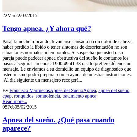
22
Mar
22/03/2015
Tengo apnea. ¿Y ahora qué?
Pasar la noche roncando, levantarse cansado o con dolor de cabeza,
haber perdido la líbido o tener síntomas de desorientación no son
situaciones normales ni temporales. Si sospecha que usted o su
pareja puede padecer apnea obstructiva del sueño le contamos los
pasos a seguir.Llámenos al 900 49 41 38 o si lo prefiere déjenos un
mensaje. Le envíamos a su domicilio un equipo de diagnóstico que
usted mismo podrá preparar con la ayuda de nuestras instrucciones.
Al día siguiente un mensajero recogerá...
By
Francisco Marruecos
Apnea del Sueño
Apnea
,
apnea del sueño
,
cpap
,
ronquidos
,
somnolencia
,
tratamiento apnea
Read more...
05
Feb
05/02/2015
Apnea del sueño. ¿Qué pasa cuando
aparece?