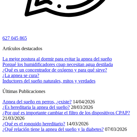
627 045 865
Artículos destacados
La mejor postura al dormir para evitar la apnea del sueño
Porqué los humidificadores cpap necesitan agua destilada
¿Qué es un concentrador de oxígeno y para qué sirve?
¿La apnea se cura?
Inductores del sueño naturales, mitos y verdades
Últimas Publicaciones
Apnea del sueño en perros, ¿existe?
14/04/2026
¿Es hereditaria la apnea del sueño?
28/03/2026
¿Por qué es importante cambiar el filtro de los dispositivos CPAP?
21/03/2026
¿Qué es el ronquido hereditario?
14/03/2026
¿Qué relación tiene la apnea del sueño y la diabetes?
07/03/2026