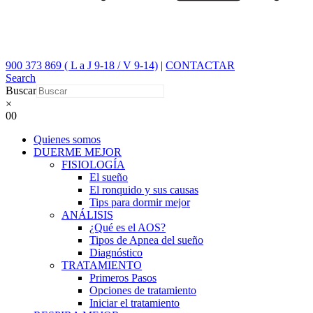
900 373 869 ( L a J 9-18 / V 9-14)
|
CONTACTAR
Search
Buscar
×
0
0
Quienes somos
DUERME MEJOR
FISIOLOGÍA
El sueño
El ronquido y sus causas
Tips para dormir mejor
ANÁLISIS
¿Qué es el AOS?
Tipos de Apnea del sueño
Diagnóstico
TRATAMIENTO
Primeros Pasos
Opciones de tratamiento
Iniciar el tratamiento