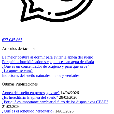
627 045 865
Artículos destacados
La mejor postura al dormir para evitar la apnea del sueño
Porqué los humidificadores cpap necesitan agua destilada
¿Qué es un concentrador de oxígeno y para qué sirve?
¿La apnea se cura?
Inductores del sueño naturales, mitos y verdades
Últimas Publicaciones
Apnea del sueño en perros, ¿existe?
14/04/2026
¿Es hereditaria la apnea del sueño?
28/03/2026
¿Por qué es importante cambiar el filtro de los dispositivos CPAP?
21/03/2026
¿Qué es el ronquido hereditario?
14/03/2026