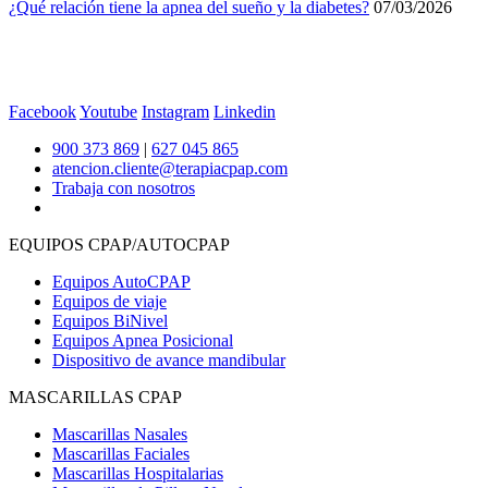
¿Qué relación tiene la apnea del sueño y la diabetes?
07/03/2026
Facebook
Youtube
Instagram
Linkedin
900 373 869
|
627 045 865
atencion.cliente@terapiacpap.com
Trabaja con nosotros
EQUIPOS CPAP/AUTOCPAP
Equipos AutoCPAP
Equipos de viaje
Equipos BiNivel
Equipos Apnea Posicional
Dispositivo de avance mandibular
MASCARILLAS CPAP
Mascarillas Nasales
Mascarillas Faciales
Mascarillas Hospitalarias