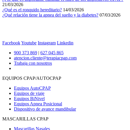
21/03/2026
¿Qué es el ronquido hereditario?
14/03/2026
¿Qué relación tiene la apnea del sueño y la diabetes?
07/03/2026
Facebook
Youtube
Instagram
Linkedin
900 373 869
|
627 045 865
atencion.cliente@terapiacpap.com
Trabaja con nosotros
EQUIPOS CPAP/AUTOCPAP
Equipos AutoCPAP
Equipos de viaje
Equipos BiNivel
Equipos Apnea Posicional
Dispositivo de avance mandibular
MASCARILLAS CPAP
Mascarillas Nasales