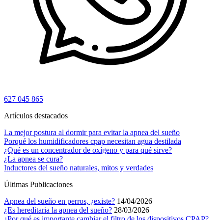
627 045 865
Artículos destacados
La mejor postura al dormir para evitar la apnea del sueño
Porqué los humidificadores cpap necesitan agua destilada
¿Qué es un concentrador de oxígeno y para qué sirve?
¿La apnea se cura?
Inductores del sueño naturales, mitos y verdades
Últimas Publicaciones
Apnea del sueño en perros, ¿existe?
14/04/2026
¿Es hereditaria la apnea del sueño?
28/03/2026
¿Por qué es importante cambiar el filtro de los dispositivos CPAP?