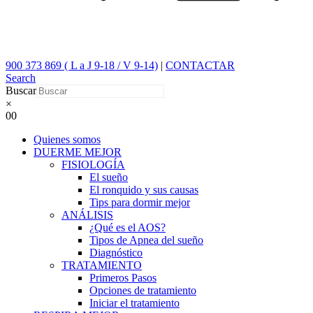
900 373 869 ( L a J 9-18 / V 9-14)
|
CONTACTAR
Search
Buscar
×
0
0
Quienes somos
DUERME MEJOR
FISIOLOGÍA
El sueño
El ronquido y sus causas
Tips para dormir mejor
ANÁLISIS
¿Qué es el AOS?
Tipos de Apnea del sueño
Diagnóstico
TRATAMIENTO
Primeros Pasos
Opciones de tratamiento
Iniciar el tratamiento