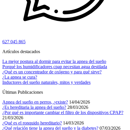
627 045 865
Artículos destacados
La mejor postura al dormir para evitar la apnea del sueño
Porqué los humidificadores cpap necesitan agua destilada
¿Qué es un concentrador de oxígeno y para qué sirve?
¿La apnea se cura?
Inductores del sueño naturales, mitos y verdades
Últimas Publicaciones
Apnea del sueño en perros, ¿existe?
14/04/2026
¿Es hereditaria la apnea del sueño?
28/03/2026
¿Por qué es importante cambiar el filtro de los dispositivos CPAP?
21/03/2026
¿Qué es el ronquido hereditario?
14/03/2026
¿Qué relación tiene la apnea del sueño y la diabetes?
07/03/2026