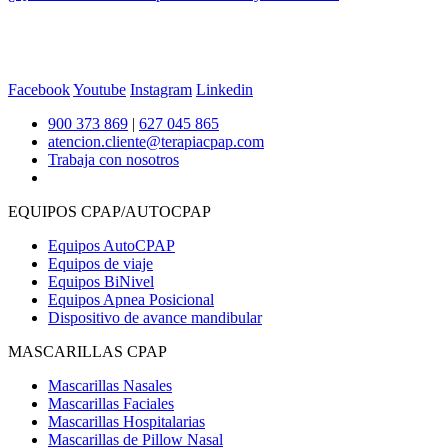
Facebook
Youtube
Instagram
Linkedin
900 373 869
|
627 045 865
atencion.cliente@terapiacpap.com
Trabaja con nosotros
EQUIPOS CPAP/AUTOCPAP
Equipos AutoCPAP
Equipos de viaje
Equipos BiNivel
Equipos Apnea Posicional
Dispositivo de avance mandibular
MASCARILLAS CPAP
Mascarillas Nasales
Mascarillas Faciales
Mascarillas Hospitalarias
Mascarillas de Pillow Nasal