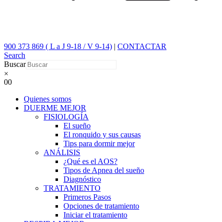
900 373 869 ( L a J 9-18 / V 9-14)
|
CONTACTAR
Search
Buscar
×
0
0
Quienes somos
DUERME MEJOR
FISIOLOGÍA
El sueño
El ronquido y sus causas
Tips para dormir mejor
ANÁLISIS
¿Qué es el AOS?
Tipos de Apnea del sueño
Diagnóstico
TRATAMIENTO
Primeros Pasos
Opciones de tratamiento
Iniciar el tratamiento