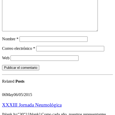
Nombre
*
Correo electrónico
*
Web
Related
Posts
06
May
06/05/2015
XXXIII Jornada Neumológica
[blank h="30"] [/blank] Como cada año, nuestros representantes