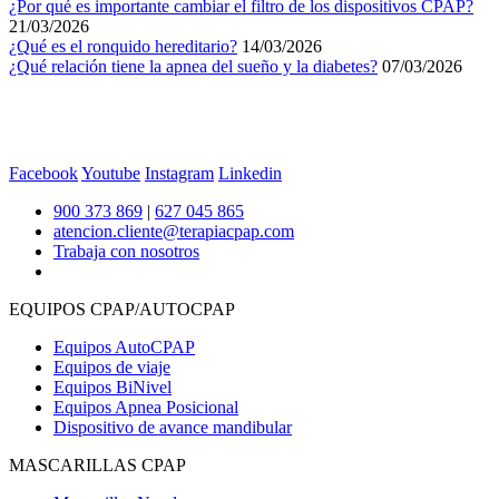
¿Por qué es importante cambiar el filtro de los dispositivos CPAP?
21/03/2026
¿Qué es el ronquido hereditario?
14/03/2026
¿Qué relación tiene la apnea del sueño y la diabetes?
07/03/2026
Facebook
Youtube
Instagram
Linkedin
900 373 869
|
627 045 865
atencion.cliente@terapiacpap.com
Trabaja con nosotros
EQUIPOS CPAP/AUTOCPAP
Equipos AutoCPAP
Equipos de viaje
Equipos BiNivel
Equipos Apnea Posicional
Dispositivo de avance mandibular
MASCARILLAS CPAP