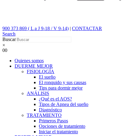
900 373 869 ( L a J 9-18 / V 9-14)
|
CONTACTAR
Search
Buscar
×
0
0
Quienes somos
DUERME MEJOR
FISIOLOGÍA
El sueño
El ronquido y sus causas
Tips para dormir mejor
ANÁLISIS
¿Qué es el AOS?
Tipos de Apnea del sueño
Diagnóstico
TRATAMIENTO
Primeros Pasos
Opciones de tratamiento
Iniciar el tratamiento