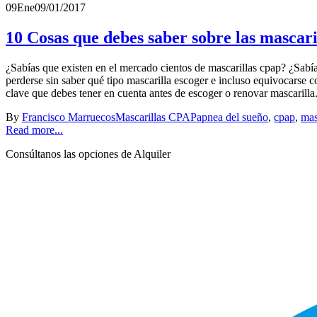
09
Ene
09/01/2017
10 Cosas que debes saber sobre las mascari
¿Sabías que existen en el mercado cientos de mascarillas cpap? ¿Sabí
perderse sin saber qué tipo mascarilla escoger e incluso equivocarse 
clave que debes tener en cuenta antes de escoger o renovar mascarilla.
By
Francisco Marruecos
Mascarillas CPAP
apnea del sueño
,
cpap
,
mas
Read more...
Consúltanos las opciones de Alquiler