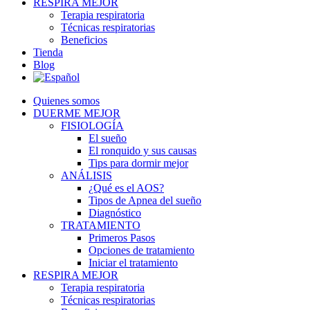
RESPIRA MEJOR
Terapia respiratoria
Técnicas respiratorias
Beneficios
Tienda
Blog
Quienes somos
DUERME MEJOR
FISIOLOGÍA
El sueño
El ronquido y sus causas
Tips para dormir mejor
ANÁLISIS
¿Qué es el AOS?
Tipos de Apnea del sueño
Diagnóstico
TRATAMIENTO
Primeros Pasos
Opciones de tratamiento
Iniciar el tratamiento
RESPIRA MEJOR
Terapia respiratoria
Técnicas respiratorias