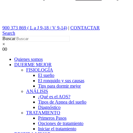
900 373 869 ( L a J 9-18 / V 9-14)
|
CONTACTAR
Search
Buscar
×
0
0
Quienes somos
DUERME MEJOR
FISIOLOGÍA
El sueño
El ronquido y sus causas
Tips para dormir mejor
ANÁLISIS
¿Qué es el AOS?
Tipos de Apnea del sueño
Diagnóstico
TRATAMIENTO
Primeros Pasos
Opciones de tratamiento
Iniciar el tratamiento