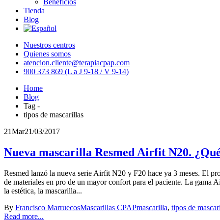
Beneficios
Tienda
Blog
Nuestros centros
Quienes somos
atencion.cliente@terapiacpap.com
900 373 869 (L a J 9-18 / V 9-14)
Home
Blog
Tag -
tipos de mascarillas
21
Mar
21/03/2017
Nueva mascarilla Resmed Airfit N20. ¿Qué 
Resmed lanzó la nueva serie Airfit N20 y F20 hace ya 3 meses. El prod
de materiales en pro de un mayor confort para el paciente. La gama A
la estética, la mascarilla...
By
Francisco Marruecos
Mascarillas CPAP
mascarilla
,
tipos de mascari
Read more...