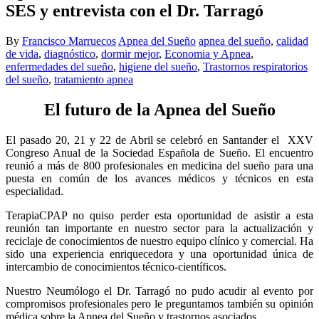
SES y entrevista con el Dr. Tarragó
By
Francisco Marruecos
Apnea del Sueño
apnea del sueño
,
calidad
de vida
,
diagnóstico
,
dormir mejor
,
Economia y Apnea
,
enfermedades del sueño
,
higiene del sueño
,
Trastornos respiratorios
del sueño
,
tratamiento apnea
El futuro de la Apnea del Sueño
El pasado 20, 21 y 22 de Abril se celebró en Santander el XXV
Congreso Anual de la Sociedad Española de Sueño. El encuentro
reunió a más de 800 profesionales en medicina del sueño para una
puesta en común de los avances médicos y técnicos en esta
especialidad.
TerapiaCPAP no quiso perder esta oportunidad de asistir a esta
reunión tan importante en nuestro sector para la actualización y
reciclaje de conocimientos de nuestro equipo clínico y comercial. Ha
sido una experiencia enriquecedora y una oportunidad única de
intercambio de conocimientos técnico-científicos.
Nuestro Neumólogo el Dr. Tarragó no pudo acudir al evento por
compromisos profesionales pero le preguntamos también su opinión
médica sobre la Apnea del Sueño y trastornos asociados.