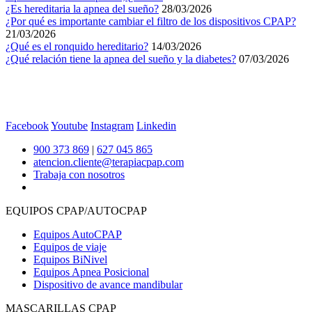
¿Es hereditaria la apnea del sueño?
28/03/2026
¿Por qué es importante cambiar el filtro de los dispositivos CPAP?
21/03/2026
¿Qué es el ronquido hereditario?
14/03/2026
¿Qué relación tiene la apnea del sueño y la diabetes?
07/03/2026
Facebook
Youtube
Instagram
Linkedin
900 373 869
|
627 045 865
atencion.cliente@terapiacpap.com
Trabaja con nosotros
EQUIPOS CPAP/AUTOCPAP
Equipos AutoCPAP
Equipos de viaje
Equipos BiNivel
Equipos Apnea Posicional
Dispositivo de avance mandibular
MASCARILLAS CPAP