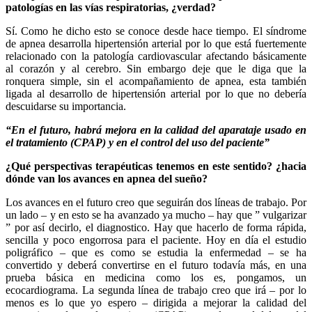
patologías en las vías respiratorias, ¿verdad?
Sí. Como he dicho esto se conoce desde hace tiempo. El síndrome
de apnea desarrolla hipertensión arterial por lo que está fuertemente
relacionado con la patología cardiovascular afectando básicamente
al corazón y al cerebro. Sin embargo deje que le diga que la
ronquera simple, sin el acompañamiento de apnea, esta también
ligada al desarrollo de hipertensión arterial por lo que no debería
descuidarse su importancia.
“En el futuro, habrá mejora en la calidad del aparataje usado en
el tratamiento (CPAP) y en el control del uso del paciente”
¿Qué perspectivas terapéuticas tenemos en este sentido? ¿hacia
dónde van los avances en apnea del sueño?
Los avances en el futuro creo que seguirán dos líneas de trabajo. Por
un lado – y en esto se ha avanzado ya mucho – hay que ” vulgarizar
” por así decirlo, el diagnostico. Hay que hacerlo de forma rápida,
sencilla y poco engorrosa para el paciente. Hoy en día el estudio
poligráfico – que es como se estudia la enfermedad – se ha
convertido y deberá convertirse en el futuro todavía más, en una
prueba básica en medicina como los es, pongamos, un
ecocardiograma. La segunda línea de trabajo creo que irá – por lo
menos es lo que yo espero – dirigida a mejorar la calidad del