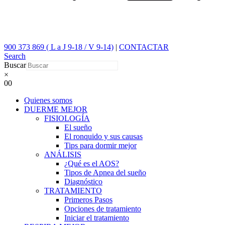
900 373 869 ( L a J 9-18 / V 9-14)
|
CONTACTAR
Search
Buscar
×
0
0
Quienes somos
DUERME MEJOR
FISIOLOGÍA
El sueño
El ronquido y sus causas
Tips para dormir mejor
ANÁLISIS
¿Qué es el AOS?
Tipos de Apnea del sueño
Diagnóstico
TRATAMIENTO
Primeros Pasos
Opciones de tratamiento
Iniciar el tratamiento