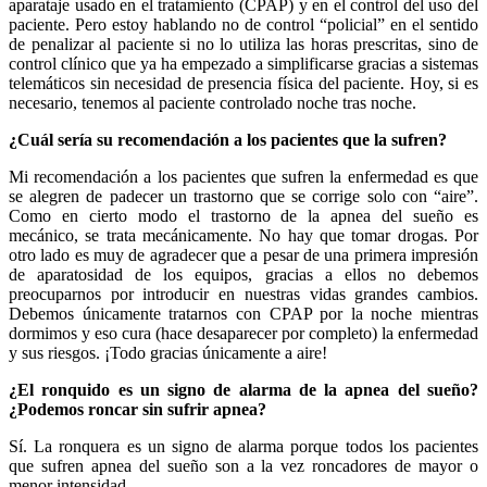
aparataje usado en el tratamiento (CPAP) y en el control del uso del
paciente. Pero estoy hablando no de control “policial” en el sentido
de penalizar al paciente si no lo utiliza las horas prescritas, sino de
control clínico que ya ha empezado a simplificarse gracias a sistemas
telemáticos sin necesidad de presencia física del paciente. Hoy, si es
necesario, tenemos al paciente controlado noche tras noche.
¿Cuál sería su recomendación a los pacientes que la sufren?
Mi recomendación a los pacientes que sufren la enfermedad es que
se alegren de padecer un trastorno que se corrige solo con “aire”.
Como en cierto modo el trastorno de la apnea del sueño es
mecánico, se trata mecánicamente. No hay que tomar drogas. Por
otro lado es muy de agradecer que a pesar de una primera impresión
de aparatosidad de los equipos, gracias a ellos no debemos
preocuparnos por introducir en nuestras vidas grandes cambios.
Debemos únicamente tratarnos con CPAP por la noche mientras
dormimos y eso cura (hace desaparecer por completo) la enfermedad
y sus riesgos. ¡Todo gracias únicamente a aire!
¿El ronquido es un signo de alarma de la apnea del sueño?
¿Podemos roncar sin sufrir apnea?
Sí. La ronquera es un signo de alarma porque todos los pacientes
que sufren apnea del sueño son a la vez roncadores de mayor o
menor intensidad.