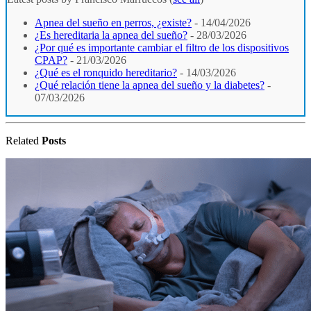
Apnea del sueño en perros, ¿existe?
- 14/04/2026
¿Es hereditaria la apnea del sueño?
- 28/03/2026
¿Por qué es importante cambiar el filtro de los dispositivos
CPAP?
- 21/03/2026
¿Qué es el ronquido hereditario?
- 14/03/2026
¿Qué relación tiene la apnea del sueño y la diabetes?
-
07/03/2026
Related
Posts