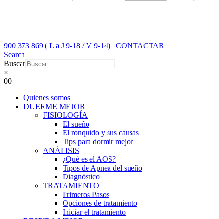
900 373 869 ( L a J 9-18 / V 9-14)
|
CONTACTAR
Search
Buscar
×
0
0
Quienes somos
DUERME MEJOR
FISIOLOGÍA
El sueño
El ronquido y sus causas
Tips para dormir mejor
ANÁLISIS
¿Qué es el AOS?
Tipos de Apnea del sueño
Diagnóstico
TRATAMIENTO
Primeros Pasos
Opciones de tratamiento
Iniciar el tratamiento