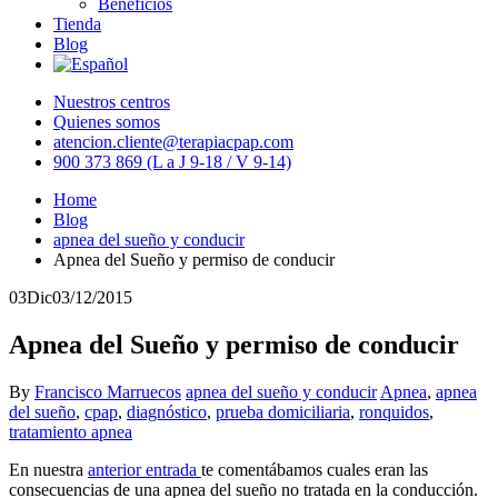
Beneficios
Tienda
Blog
Nuestros centros
Quienes somos
atencion.cliente@terapiacpap.com
900 373 869 (L a J 9-18 / V 9-14)
Home
Blog
apnea del sueño y conducir
Apnea del Sueño y permiso de conducir
03
Dic
03/12/2015
Apnea del Sueño y permiso de conducir
By
Francisco Marruecos
apnea del sueño y conducir
Apnea
,
apnea
del sueño
,
cpap
,
diagnóstico
,
prueba domiciliaria
,
ronquidos
,
tratamiento apnea
En nuestra
anterior entrada
te comentábamos cuales eran las
consecuencias de una apnea del sueño no tratada en la conducción.