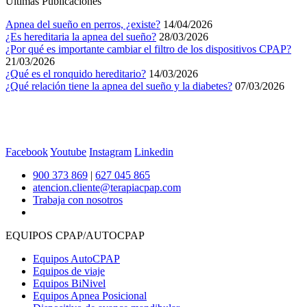
Últimas Publicaciones
Apnea del sueño en perros, ¿existe?
14/04/2026
¿Es hereditaria la apnea del sueño?
28/03/2026
¿Por qué es importante cambiar el filtro de los dispositivos CPAP?
21/03/2026
¿Qué es el ronquido hereditario?
14/03/2026
¿Qué relación tiene la apnea del sueño y la diabetes?
07/03/2026
Facebook
Youtube
Instagram
Linkedin
900 373 869
|
627 045 865
atencion.cliente@terapiacpap.com
Trabaja con nosotros
EQUIPOS CPAP/AUTOCPAP
Equipos AutoCPAP
Equipos de viaje
Equipos BiNivel
Equipos Apnea Posicional