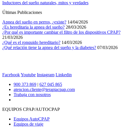
Inductores del sueño naturales, mitos y verdades
Últimas Publicaciones
Apnea del sueño en perros, ¿existe?
14/04/2026
¿Es hereditaria la apnea del sueño?
28/03/2026
¿Por qué es importante cambiar el filtro de los dispositivos CPAP?
21/03/2026
¿Qué es el ronquido hereditario?
14/03/2026
¿Qué relación tiene la apnea del sueño y la diabetes?
07/03/2026
Facebook
Youtube
Instagram
Linkedin
900 373 869
|
627 045 865
atencion.cliente@terapiacpap.com
Trabaja con nosotros
EQUIPOS CPAP/AUTOCPAP
Equipos AutoCPAP
Equipos de viaje