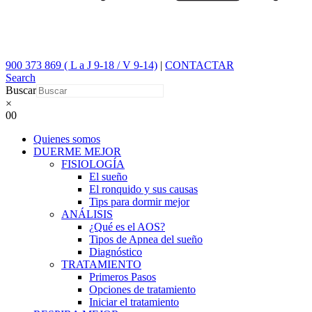
900 373 869 ( L a J 9-18 / V 9-14)
|
CONTACTAR
Search
Buscar
×
0
0
Quienes somos
DUERME MEJOR
FISIOLOGÍA
El sueño
El ronquido y sus causas
Tips para dormir mejor
ANÁLISIS
¿Qué es el AOS?
Tipos de Apnea del sueño
Diagnóstico
TRATAMIENTO
Primeros Pasos
Opciones de tratamiento
Iniciar el tratamiento