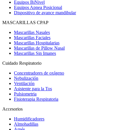
Equipos BiNivel
Equipos Apnea Posicional
Dispositivo de avance mandibular
MASCARILLAS CPAP
Mascarillas Nasales
Mascarillas Faciales
Mascarillas Hospitalarias
Mascarillas de Pillow Nasal
Mascarillas Sin Imanes
Cuidado Respiratorio
Concentradores de oxígeno
Nebulización
Ventilación
Asistente para la Tos
Pulsiometria
Fisioterapia Respiratoria
Accesorios
Humidificadores
Almohadillas
Arnés