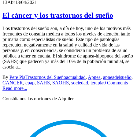
13
Abr
13/04/2021
El cáncer y los trastornos del sueño
Los trastornos del sueño son, a día de hoy, uno de los motivos más
frecuentes de consulta médica a todos los niveles de atención tanto
primaria como especialistas de sueño. Este tipo de patologías
repercuten negativamente en la salud y calidad de vida de las
personas y, en consecuencia, se consideran un problema de salud
pública a tener en cuenta. El síndrome de apnea-hipopnea del sueño
(SAHS) que padecen ya más del 10% de la población mundial, se
asocia a...
By
Pere Pla
Trastornos del Sueño
actualidad
,
Apnea
,
apneadelsueño
,
CANCER
,
cpap
,
SAHS
,
SAOHS
,
sociedad
,
terapia
0 Comments
Read more...
Consúltanos las opciones de Alquiler