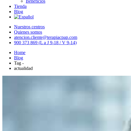
Beneficios
Tienda
Blog
Nuestros centros
Quienes somos
atencion.cliente@terapiacpap.com
900 373 869 (L a J 9-18 / V 9-14)
Home
Blog
Tag -
actualidad