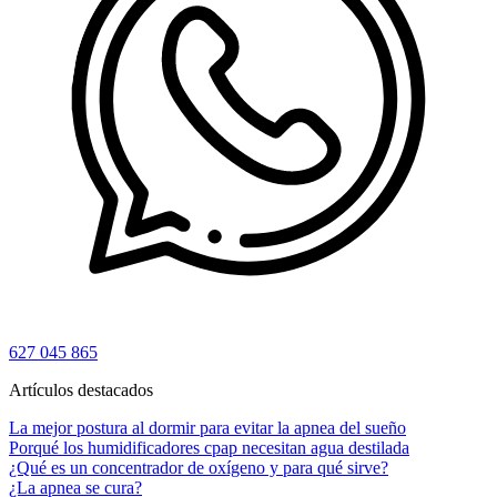
627 045 865
Artículos destacados
La mejor postura al dormir para evitar la apnea del sueño
Porqué los humidificadores cpap necesitan agua destilada
¿Qué es un concentrador de oxígeno y para qué sirve?
¿La apnea se cura?