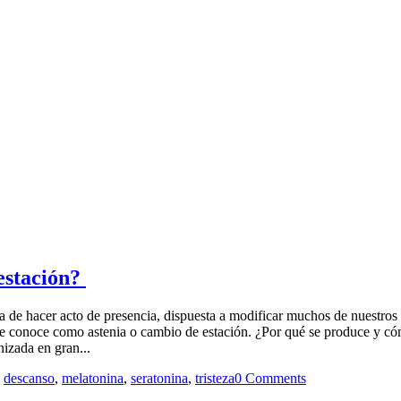
 estación?
ba de hacer acto de presencia, dispuesta a modificar muchos de nuestros 
 se conoce como astenia o cambio de estación. ¿Por qué se produce y c
izada en gran...
,
descanso
,
melatonina
,
seratonina
,
tristeza
0 Comments