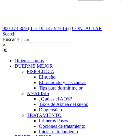
900 373 869 ( L a J 9-18 / V 9-14)
|
CONTACTAR
Search
Buscar
×
0
0
Quienes somos
DUERME MEJOR
FISIOLOGÍA
El sueño
El ronquido y sus causas
Tips para dormir mejor
ANÁLISIS
¿Qué es el AOS?
Tipos de Apnea del sueño
Diagnóstico
TRATAMIENTO
Primeros Pasos
Opciones de tratamiento
Iniciar el tratamiento