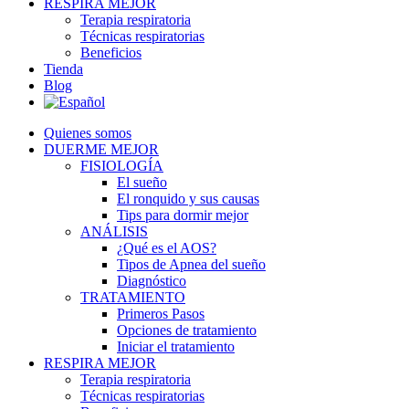
RESPIRA MEJOR
Terapia respiratoria
Técnicas respiratorias
Beneficios
Tienda
Blog
Quienes somos
DUERME MEJOR
FISIOLOGÍA
El sueño
El ronquido y sus causas
Tips para dormir mejor
ANÁLISIS
¿Qué es el AOS?
Tipos de Apnea del sueño
Diagnóstico
TRATAMIENTO
Primeros Pasos
Opciones de tratamiento
Iniciar el tratamiento
RESPIRA MEJOR
Terapia respiratoria
Técnicas respiratorias