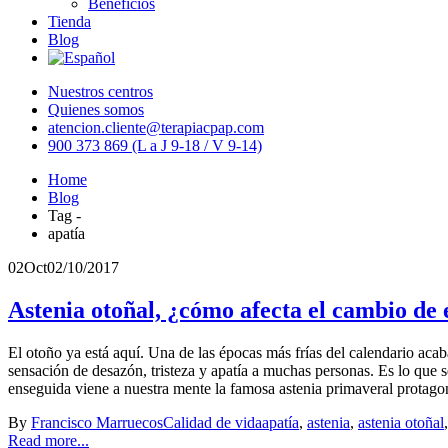
Beneficios
Tienda
Blog
Nuestros centros
Quienes somos
atencion.cliente@terapiacpap.com
900 373 869 (L a J 9-18 / V 9-14)
Home
Blog
Tag -
apatía
02
Oct
02/10/2017
Astenia otoñal, ¿cómo afecta el cambio de
El otoño ya está aquí. Una de las épocas más frías del calendario aca
sensación de desazón, tristeza y apatía a muchas personas. Es lo que
enseguida viene a nuestra mente la famosa astenia primaveral protagon
By
Francisco Marruecos
Calidad de vida
apatía
,
astenia
,
astenia otoñal
Read more...