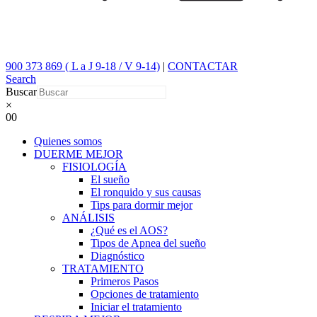
900 373 869 ( L a J 9-18 / V 9-14)
|
CONTACTAR
Search
Buscar
×
0
0
Quienes somos
DUERME MEJOR
FISIOLOGÍA
El sueño
El ronquido y sus causas
Tips para dormir mejor
ANÁLISIS
¿Qué es el AOS?
Tipos de Apnea del sueño
Diagnóstico
TRATAMIENTO
Primeros Pasos
Opciones de tratamiento
Iniciar el tratamiento