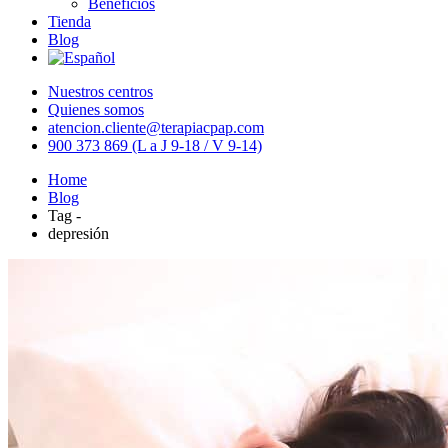
Beneficios
Tienda
Blog
Nuestros centros
Quienes somos
atencion.cliente@terapiacpap.com
900 373 869 (L a J 9-18 / V 9-14)
Home
Blog
Tag -
depresión