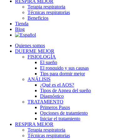
RESPIRA MEJOR
Terapia respiratoria
Técnicas respiratorias
Beneficios
Tienda
Blog
Quienes somos
DUERME MEJOR
FISIOLOGÍA
El sueño
El ronquido y sus causas
Tips para dormir mejor
ANÁLISIS
¿Qué es el AOS?
Tipos de Apnea del sueño
Diagnóstico
TRATAMIENTO
Primeros Pasos
Opciones de tratamiento
Iniciar el tratamiento
RESPIRA MEJOR
Terapia respiratoria
Técnicas respiratorias