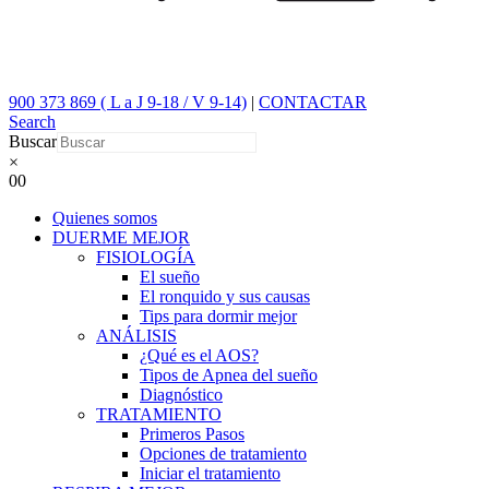
900 373 869 ( L a J 9-18 / V 9-14)
|
CONTACTAR
Search
Buscar
×
0
0
Quienes somos
DUERME MEJOR
FISIOLOGÍA
El sueño
El ronquido y sus causas
Tips para dormir mejor
ANÁLISIS
¿Qué es el AOS?
Tipos de Apnea del sueño
Diagnóstico
TRATAMIENTO
Primeros Pasos
Opciones de tratamiento
Iniciar el tratamiento