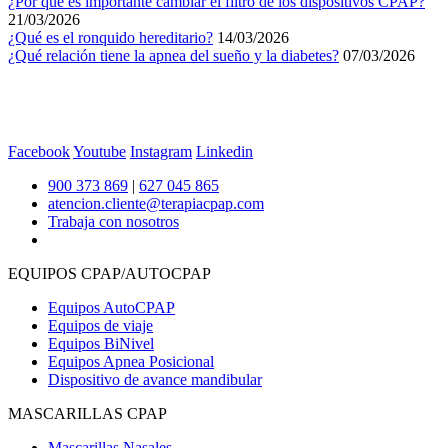
¿Por qué es importante cambiar el filtro de los dispositivos CPAP?
21/03/2026
¿Qué es el ronquido hereditario?
14/03/2026
¿Qué relación tiene la apnea del sueño y la diabetes?
07/03/2026
Facebook
Youtube
Instagram
Linkedin
900 373 869
|
627 045 865
atencion.cliente@terapiacpap.com
Trabaja con nosotros
EQUIPOS CPAP/AUTOCPAP
Equipos AutoCPAP
Equipos de viaje
Equipos BiNivel
Equipos Apnea Posicional
Dispositivo de avance mandibular
MASCARILLAS CPAP
Mascarillas Nasales